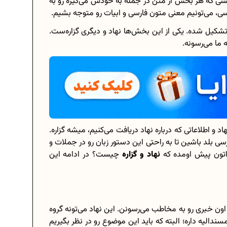
قشی که هر بخش از متن در جمله به خودش می‌گیره رو به
رسی، می‌تونیم معنی متون فارسی و ابیات رو متوجه بشیم.
 تشکیل شده. یکی از این بخش‌ها نهاد و دیگری گزاره‌ست.
 ما می‌رسونه.
برنامه‌ ریزی درسی هشتم
م؟
چگونه برنامه‌ ریزی درسی کنیم؟
نی...
دانلود رایگان نمونه سوالات امتحانی...
د و اطلاعاتی که درباره نهاد دریافت می‌کنیم، میشه گزاره.
...
دانلود رایگان کتاب‌های دوازدهم...
رسی بلد باشین تا به راحتی این دستور زبان رو در جملات و
اتون پیش اومده که
نهاد و گزاره
چیست؟ در ادامه این
ادی...
اعداد صحیح، طبیعی و گویا چه اعدادی...
حذفیات کنکور انسانی 1404
 اون خبری رو به مخاطب می‌رسونن. این نهاد می‌تونه گروه
الیه داره؛ البته که باید این موضوع رو در نظر بگیریم