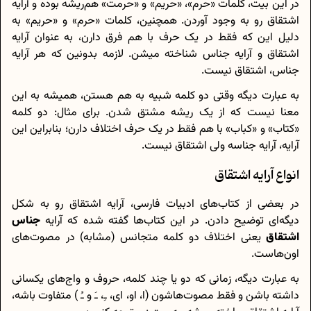
در این بیت، کلمات «حرم»، «حریم» و «حرمت» هم‌ریشه بوده و آرایه
اشتقاق رو به وجود آوردن. همچنین، کلمات «حرم» و «حریم» به
دلیل این که فقط در یک حرف با هم فرق دارن، به عنوان آرایه
اشتقاق و آرایه جناس شناخته میشن. لازمه بدونین که هر آرایه
جناس، اشتقاق نیست.
به عبارت دیگه وقتی دو کلمه شبیه به هم هستن، همیشه به این
معنا نیست که از یک ریشه مشتق شدن. برای مثال: دو کلمه
«کتاب» و «کباب» با هم فقط در یک حرف اختلاف دارن؛ بنابراین این
آرایه، آرایه جناسه ولی اشتقاق نیست.
انواع آرایه اشتقاق
در بعضی از کتاب‌های ادبیات فارسی، آرایه اشتقاق رو به شکل
دیگه‌ای توضیح دادن. در این کتاب‌ها گفته شده که آرایه
جناس
اشتقاق
یعنی اختلاف دو کلمه متجانس (مشابه) در مصوت‌های
اون‌هاست.
به عبارت دیگه، زمانی که دو یا چند کلمه، حروف و واج‌های یکسانی
داشته باشن و فقط مصوت‌هاشون (ا، او، ای، ـِ، ـَ و ـُ ) متفاوت باشه،