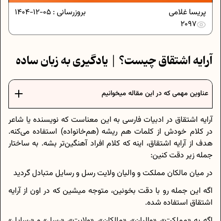
پریسا غلامی
بروزرسانی :
05-12-1404
2097
آرایه اشتقاق چیست؟ | یادگیری به زبان ساده
عناوین مهمی که در این مقاله میخوانیم
آرایه اشتقاق در ادبیات فارسی به این معناست که نویسنده یا شاعر
در کلام خودش از کلمات هم ریشه (هم‌خانواده) استفاده می‌کنه.
هدف از آرایه اشتقاق، اینه که کلام افراد آهنگین‌تر بشه. به ساختار
جمله زیر دقت کنین:
در میان مالکان مملکت و والیان ولایت رسل و رسایل متبادل گردید
اگه این جمله رو با دقت بخونین، متوجه میشین که در اون از آرایه
اشتقاق استفاده شده.
اگه به «مملکت»، «والیان»، «مالکان»، «ولایت»، «رسل» و «رسایل»