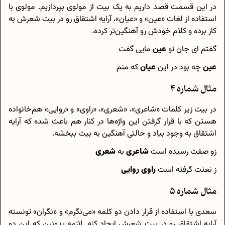
در این قسمت قصد داریم به یک بیت از مولوی بپردازیم. مولوی با
استفاده از لغات «عین» و «عیان»، آرایه اشتقاق رو در بیت شعرش به
کار برده و کلام خودش رو آهنگین‌تر کرده.
گفتم ای جان تو
عین
مایی گفت
عین
چه بود در این
عیان
که منم
مثال شماره 4
در بیت زیر کلمات «شاعری»، «شعری»، «راوی» و «روایی» هم‌خانواده‌
هستن که با قرار گرفتن این واژه‌ها در کنار هم باعث شده که آرایه
اشتقاق به وجود بیاد و حالتی آهنگین به بیت ببخشه.
زو صفت رسیده است
شاعری
به
شعری
ز نعتت گرفته است
راوی روایی
مثال شماره 5
سعدی با استفاده از قرار دادن دو کلمه «می‌نگرم» و «نگران» تونسته
آرایه اشتقاق رو در بیت شعرش ایجاد کنه. لازمه بدونین که این دو