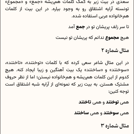
سعدی در بیت زیر به کمک کلمات هم‌ریشه «جمع» و «مجموع»
تونسته آرایه اشتقاق رو به وجود بیاره. در این بیت از کلمات
هم‌خانواده عربی استفاده شده.
تا سر زلف پریشان تو در
جمع
آمد
هیچ
مجموع
ندانم که پریشان تو نیست
مثال شماره 2
در این مثال شاعر سعی کرده که با کلمات «توختند»، «تاختند»،
«سوختند» و «ساختند» یک بیت آهنگین و زیبا ایجاد کنه. هیچ
کدوم از این کلمات هم‌ریشه و هم‌خانواده نیستن؛ اما از نظر حروف
مشترک هستن. به بیت زیر که نمونه‌ای از آرایه شبه اشتقاق است
توجه کنین:
همی
توختند
و همی
تاختند
همی
سوختند
و همی
ساختند
مثال شماره 3