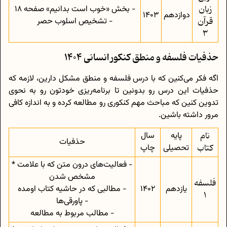
زبان
- بخش «خوب است بدانیم» صفحه 18
دوازدهم
1403
قرآن
- تشخیص اسلوب حصر
3
حذفیات فلسفه و منطق کنکور انسانی 1404
اگه فکر می‌کنین که با درس فلسفه و منطق مشکل دارین، لازمه که
حذفیات این درس رو بدونین تا برنامه‌ریزی خودتون رو به نحوی
تدوین کنین که مباحث مهم کنکوری رو مطالعه کرده و به اندازه کافی
مرور داشته باشین.
نام
پایه
سال
حذفیات
کتاب
تحصیلی
چاپ
- فعالیت‌های درون متن که با علامت *
مشخص شدن
فلسفه
یازدهم
1402
- مطالبی که در حاشیه کتاب اومده
1
- پاورقی‌ها
- مطالب مربوط به مطالعه