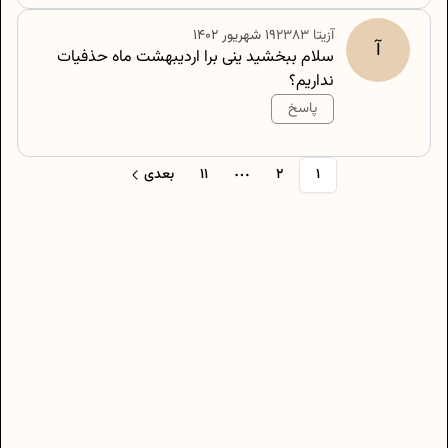
آزیتا
2383
۱۹ شهریور ۱۴۰۲
آ
سلام ببخشید ینی برا اردیبهشت ماه حذفیات
نداریم؟
پاسخ
500
/
0
1
2
11
بعدی
More pages