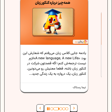
تغییرات
مورد توج
شروع سا
جدید کتا
محتوای 
دارن،
یادمه جایی کلاس زبان می‌رفتم که شعارش این
 یک
بود: «A new language, A new Life»لازم
.
و فقط
نیست ترجمه‌ش کنم؛ اگه قصدتون شرکت در
کنکور زبان باشه، قطعا معنیش رو می‌دونین.
حنانه ده
کنکور زبان، یک دروازه به یک زندگی جدید...
نیما رستاک