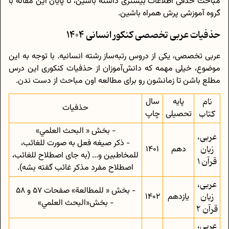
مباحث حذفی اطلاعات بیشتری داشته باشین، تا پایان این مقاله با
گروه آموزشی پرش همراه باشین.
حذفیات عربی تخصصی کنکور انسانی 1404
عربی تخصصی، یکی از دروس رتبه‌ساز رشته انسانیه. با توجه به این
موضوع، خیلی مهمه که دانش‌آموزان از حذفیات کنکوری این درس
مطلع باشن تا زمانشون رو برای مطالعه اون مباحث از دست ندن.
نام
پایه
سال
حذفیات
کتاب
تحصیلی
چاپ
- بخش « البحث العلمي»
عربی،
- ذکر صیغه فعل به صورت للغائب،
زبان
دهم
1401
للمخاطبین و... (به جای اصطلاح للغائب،
قرآن 1
اصطلاح مفرد مذکر غائب گفته بشه).
عربی،
- بخش « للمطالعة» صفحات 57 و 58
زبان
یازدهم
1402
- بخش«البحث العلمي»
قرآن 2
عربی،