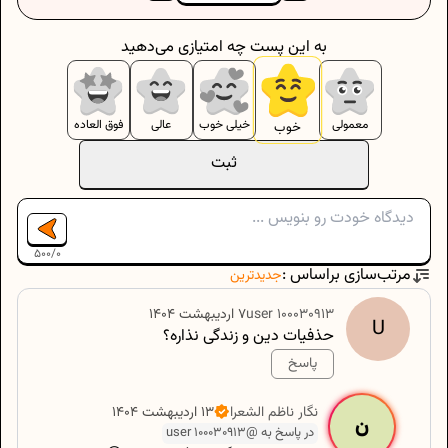
به این پست چه امتیازی می‌دهید
معمولی
خیلی خوب
عالی
فوق العاده
خوب
ثبت
500
/
0
مرتب‌سازی براساس :
جدیدترین
100030913
user
۷ اردیبهشت ۱۴۰۴
U
حذفیات دین و زندگی نذاره؟
پاسخ
500
/
0
نگار
ناظم الشعرا
۱۳ اردیبهشت ۱۴۰۴
ن
در پاسخ به @user 100030913