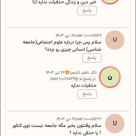
خیر دین و زندگی حذفیات نداره.😑
پاسخ
500
/
0
100017549
user
۱۶ دی ۱۴۰۳
U
سلام پس چرا درباره علوم اجتماعی(جامعه
شناسی) انسانی چیزی رو نزده؟
پاسخ
500
/
0
نگار
ناظم الشعرا
۲۲ تیر ۱۴۰۴
ن
در پاسخ به @user 100017549
حذفیات نداره
پاسخ
500
/
0
100015632
user
۴ دی ۱۴۰۳
U
سلام وقتتون بخیر مگه جامعه نیست توی کنکور
؟ یا حذفی نداره ؟