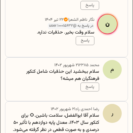
پاسخ
500
/
0
نگار
ناظم الشعرا
۲۲ تیر ۱۴۰۴
ن
در پاسخ به @user 100015632
سلام وقت بخیر. حذفیات نداره.
پاسخ
500
/
0
محمد
2385
۲۱ شهریور ۱۴۰۲
م
سلام ببخشید این حذفیات شامل کنکور
فرهنگیان هم میشه؟
پاسخ
500
/
0
رضا
احمدی راد
۲۱ شهریور ۱۴۰۲
ر
سلام آقا ابوالفضل، سلامت باشین.🌻 برای
کنکور سال ۱۴۰۳، معدل پایه دوازدهم با تأثیر ۵۰
درصدی و به صورت قطعی در نظر گرفته می‌شود.