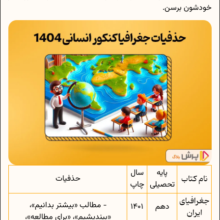
خودشون برسن.
پایه
سال
نام کتاب
حذفیات
تحصیلی
چاپ
جغرافیای
- مطالب «بیشتر بدانیم»،
دهم
1401
ایران
«بیندیشیم»، «برای مطالعه»،