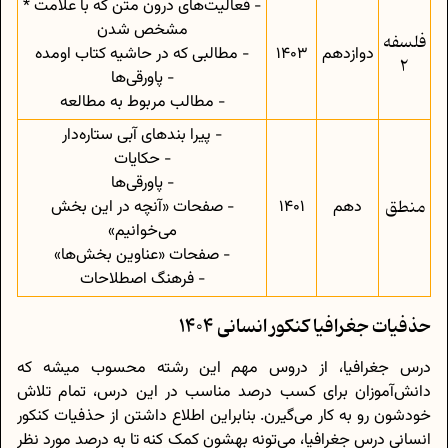
- فعالیت‌های درون متن که با علامت *
مشخص شدن
فلسفه
دوازدهم
1403
- مطالبی که در حاشیه کتاب اومده
2
- پاورقی‌ها
- مطالب مربوط به مطالعه
- پیرا بندهای آبی ستاره‌دار
- حکایات
- پاورقی‌ها
منطق
دهم
1401
- صفحات «آنچه در این بخش
می‌خوانیم»
- صفحات «عناوین بخش‌ها»
- فرهنگ اصطلاحات
حذفیات جغرافیا کنکور انسانی 1404
درس جغرافیا، از دروس مهم این رشته محسوب میشه که
دانش‌آموزان برای کسب درصد مناسب در این درس، تمام تلاش
خودشون رو به کار می‌گیرن. بنابراین اطلاع داشتن از حذفیات کنکور
انسانی درس جغرافیا، می‌تونه بهشون کمک کنه تا به درصد مورد نظر