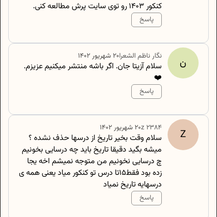
کنکور ۱۴۰۳ رو توی سایت پرش مطالعه کنی.
پاسخ
500
/
0
نگار
ناظم الشعرا
۲۰ شهریور ۱۴۰۲
ن
سلام آزیتا جان. اگر باشه منتشر میکنیم عزیزم.
❤️
پاسخ
500
/
0
2384
z
۲۰ شهریور ۱۴۰۲
Z
سلام وقت بخیر تاریخ از درسها حذف نشده ؟
میشه بگید دقیقا تاریخ باید چه درسایی بخونیم
چ درسایی نخونیم من متوجه نمیشم اخه یجا
زده بود فقط۱۵تا درس تو کنکور میاد یعنی همه ی
درسهایه تاریخ نمیاد
پاسخ
500
/
0