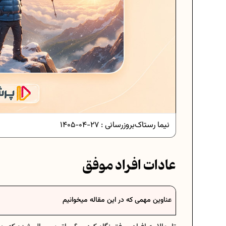
نیما رستاک
بروزرسانی :
27-04-1405
عادات افراد موفق
سی در ریاضیات
فرمول حجم اشکال هندسی در ریاضیا
عناوین مهمی که در این مقاله میخوانیم
رسی هفتم
برنامه‌ ریزی درسی هفتم
 موفق
عادات افراد موفق