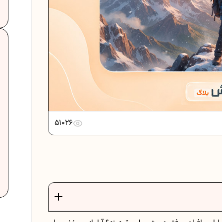
51026
ت
فرمول حجم اشکال هندسی در ریاضیات
برنامه‌ ریزی درسی هفتم
عادات افراد موفق