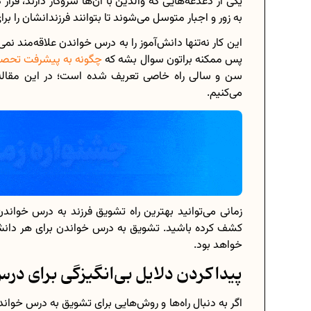
یکی از دغدغه‌هایی که والدین با آن‌ها سروکار دارند، فر
به زور و اجبار متوسل می‌شوند تا بتوانند فرزندانشان را 
این کار نه‌تنها دانش‌آموز را به درس خواندن علاقه‌مند 
پس ممکنه براتون سوال بشه که
چگونه به پیشرفت تحصی
برنامه‌ ریزی درسی هشتم
سن و سالی راه خاصی تعریف شده است؛ در این مقاله ر
می‌کنیم.
چگونه برنامه‌ ریزی درسی کنیم؟
دانلود رایگان نمونه سوالات امتحانی...
دانلود رایگان کتاب‌های دوازدهم...
زمانی می‌توانید بهترین راه تشویق فرزند به درس خواندن 
اعداد صحیح، طبیعی و گویا چه اعدادی.
کشف کرده باشید. تشویق به درس خواندن برای هر دانش‌
خواهد بود.
حذفیات کنکور انسانی 1404
پیدا کردن دلایل بی‌انگیزگی برای در
اگر به دنبال راه‌ها و روش‌هایی برای تشویق به درس خوان