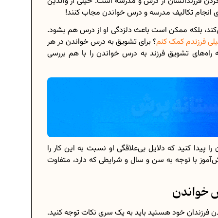
ار کردن فرزندانشان از درس و مدرسه است. خیلی از والدین
برای انجام تکالیف مدرسه و درس خواندن مجاب کنند!
نمی‌کند، بلکه ممکن است باعث دلزدگی او از درس هم بشود.
لی فرزندم کمک کنم
؟ برای تشویق به درس خواندن در هر
برنامه‌ ریزی درسی هشتم
اه‌های تشویق فرزند به درس خواندن را با هم بررسی
چگونه برنامه‌ ریزی درسی کنیم؟
دانلود رایگان نمونه سوالات امتحانی...
دانلود رایگان کتاب‌های دوازدهم...
را پیدا کنید که دلایل بی‌علاقگی او نسبت به این کار را
..
اعداد صحیح، طبیعی و گویا چه اعدادی...
آموز با توجه به سن و سال و شرایطی که دارد، متفاوت
حذفیات کنکور انسانی 1404
س خواندن
دن فرزندان خود هستید باید به یک‌ سری نکات توجه کنید.