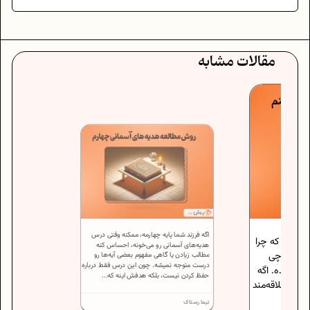
مقالات مشابه
اگه فرزند شما پایه چهارمه، ممکنه وقتی درس
نین که چرا
هدیه‌های آسمانی رو می‌خونه، احساس کنه
ه و هرچی
مطالب زیادن یا گاهی مفهوم بعضی آیه‌ها رو
درست متوجه نمیشه. چون این درس فقط درباره
نمیده. اگه
حفظ کردن نیست، بلکه هدفش اینه که...
رس علاقه‌مند
نیما رستاک