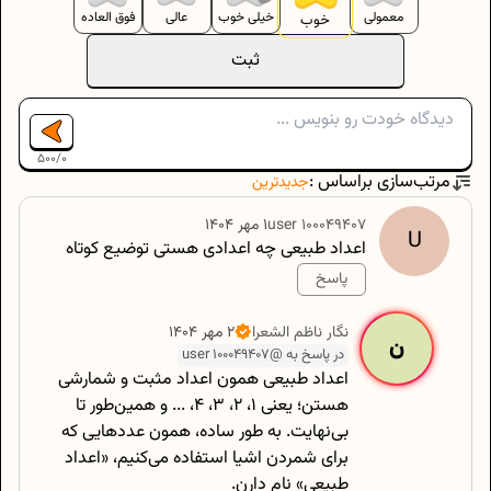
معمولی
خیلی خوب
عالی
فوق العاده
خوب
ثبت
500
/
0
مرتب‌سازی براساس :
جدیدترین
100049407
user
۱ مهر ۱۴۰۴
U
اعداد طبیعی چه اعدادی هستی توضیع کوتاه
پاسخ
500
/
0
نگار
ناظم الشعرا
۲ مهر ۱۴۰۴
ن
در پاسخ به @user 100049407
اعداد طبیعی همون اعداد مثبت و شمارشی
هستن؛ یعنی ۱، ۲، ۳، ۴، ... و همین‌طور تا
بی‌نهایت. به طور ساده، همون عددهایی که
برای شمردن اشیا استفاده می‌کنیم، «اعداد
طبیعی» نام دارن.