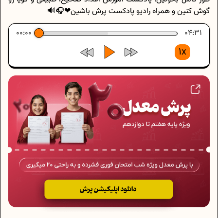
گوش کنین و همراه رادیو پادکست پرش باشین❤🎧🔊
00:00
04:31
1x