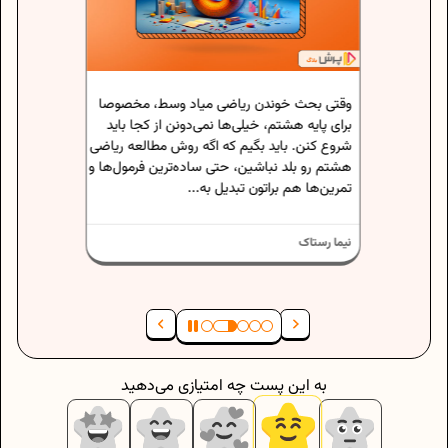
تا حالا
نوشتن
وقتی بحث خوندن ریاضی میاد وسط، مخصوصا
خودتون 
اعث
برای پایه هشتم، خیلی‌ها نمی‌دونن از کجا باید
اگه دانش
ارین که
حس رو ت
د به
شروع کنن. باید بگیم که اگه روش مطالعه ریاضی
خصوصی، 
هشتم رو بلد نباشین، حتی ساده‌ترین فرمول‌ها و
تمرین‌ها هم براتون تبدیل به...
نیما رست
نیما رستاک
به این پست چه امتیازی می‌دهید