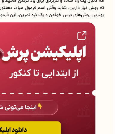
اگه دنبال یک راه ساده و کاربردی برای یاد گرفتن محی
که بهش نیاز دارین. شاید وقتی اسم فرمول میاد، ذهنتو
بهترین روش‌های درس خوندن و یک ذره تمرین، این فرمول
برنامه‌ ریزی درسی
چگونه برنامه‌ ریزی د
دانلود رایگان نمونه سوالا
دانلود رایگان کتاب‌های 
اعداد صحیح، طبیعی و گویا
حذفیات کنکور انسانی 4