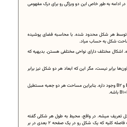
ادامه به ‌طور خاص این دو ویژگی رو برای درک مفهومی
 توسط هر شکل محدود شده. با محاسبه فضای پوشیده
احت شکل به حساب میاد.
. اشکال مختلف دارای نواحی مختلفی هستن. بدیهیه که
ا برابر نیست، مگر این که ابعاد هر دو شکل نیز برابر
فرض کنین، دو جعبه مستطیل، با طول L1 و L2 و عرض B1 و B2 وجود داره. بنابراین مساحت هر دو جعبه مستطیل
 تعریف میشه. در واقع، محیط به طول هر شکلی گفته
میشه که به صورت خطی به هم وصل شدن. محیط، یک فاصله کلیه که یک شکل رو در یک صفحه 2 بعدی در بر