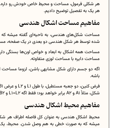
هر شکلی فرمول، مساحت و محیط خاص خودش رو داره. در 
هر یک به تفصیل توضیح دادیم.
مفاهیم مساحت اشکال هندسی
مساحت شکل‌های هندسی، به ناحیه‌ای گفته میشه که
شده توسط هر شکل هندسی دو بعدی در یک صفحه، مس
مساحت همه اشکال به ابعاد و خواص اون‌ها بستگی داره
مساحت دایره با مساحت لوزی متفاوته.
اگه دو جسم دارای شکل مشابهی باشن، لزوما مساحت اون‌ه
باشه.
شکل، مثلاً A1 و A2 برابر خواهد بود؛ فقط اگه L1=L2 و B1=B2 باشه.
مفاهیم محیط اشکال هندسی
محیط اشکال هندسی به عنوان کل فاصله اطراف هر شکل