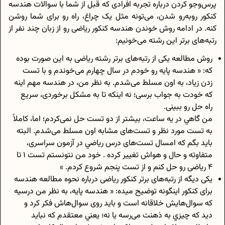
پرس‌وجو کردن درباره تجربه افرادی که قبل از شما با سوالات هندسه
کنکور روبه‌رو شدن، می‌تونه مثل یک چراغ، راه رو برای شما روشن
کنه. در ادامه روش خوندن هندسه کنکور ریاضی رو از زبان چند نفر از
رتبه‌های برتر این رشته می‌خونیم:
روش مطالعه یکی از رتبه‌های برتر رشته ریاضی به این صورت بوده
که: « هندسه پايه رو خودم در سال چهارم می‌خوندم و با تست
زدن زياد، به اون مسلط می‌شدم. به نظر من، در هندسه مهم اينه
که خودت به جواب برسی؛ نه اينکه تا به مشکل برخوردی، سريع
راه حل رو ببينی.
من گاهي در يه ساعت، بيشتر از دو تست حل نمی‌کردم؛ اما، کاملاً
به تست مورد نظر و تست‌های مشابه اون مسلط می‌شدم. البته
بايد بگم که امسال تست‌های درس رياضي در آزمون سراسری،
متفاوته و حال و هواش تغيير کرده . خود من نتونستم تست ۱ تا
۴ رياضی رو حل کنم و از تست پنجم شروع کردم. »
یکی دیگه از رتبه‌‌های برتر کنکور ریاضی درباره نحوه مطالعه هندسه
برای کنکور اینگونه توضیح میده: « هندسه پايه، به نظر من درسیه
که سوال‌هايش خلاقانه است و بايد روی سوال‌هاش فکر کرد و
ديد که چيزي به ذهنت می‌رسه يا نه؛ يعني معتقدم که نبايد