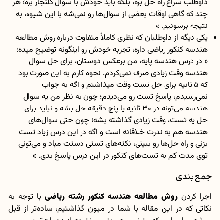
داوطلب سراغ راه حل بره، بلکه بايد خودش با سوال کلنجار بره؛ هر
چند که گاهی اوقات بعضی از سوال‌ها رو نمی‌شه با اين شيوه، به
نتيجه برسونیم. »
یکی دیگه از داوطلبان که نظری کاملاً متفاوت درباره روش مطالعه
هندسه کنکور ریاضی داره، تجربه خودش رو اینگونه توضیح میده:
« در درس هندسه پايه، من برعکس دوستان، برای حل سوال
هندسه وقت زيادی صرف نمی‌کردم. نحوه کارم به اين صورت بود
که ۵ ثانيه برای حل تست وقت میذاشتم و اگه به جواب
نمی‌رسيدم، پاسخ تست رو می‌ديدم؛ چون به نظر من يه سوال
هندسه می‌تونه در ۳۰ ثانيه يا پنج دقيقه حل بشه و نبايد برای
حل يه تست، وقت زيادی گذاشته بشه؛ چون حتی سوال‌های
هندسه هم به ندرت خلاقانه است و اگه در اين درس زياد تست
بزنی و راه حل‌ها رو ببينی، نکته‌های تستی دستت میاد و می‌تونی
توی مدت کم به تست‌های کنکور در اين درس پاسخ بدی. »
جمع بندی
اجرا کردن
روش مطالعه هندسه کنکور رشته ریاضی
با توجه به
نکاتی که در این مقاله با شما در میون گذاشتیم، ساده‌تر از قبل