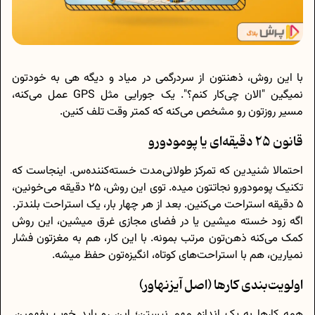
با این روش، ذهنتون از سردرگمی در میاد و دیگه هی به خودتون
نمیگین "الان چی‌کار کنم؟". یک جورایی مثل GPS عمل می‌کنه،
مسیر روزتون رو مشخص می‌کنه که کمتر وقت تلف کنین.
قانون ۲۵ دقیقه‌ای یا پومودورو
احتمالا شنیدین که تمرکز طولانی‌مدت خسته‌کننده‌س. اینجاست که
تکنیک پومودورو نجاتتون میده. توی این روش، ۲۵ دقیقه می‌خونین،
۵ دقیقه استراحت می‌کنین. بعد از هر چهار بار، یک استراحت بلندتر.
اگه زود خسته میشین یا در فضای مجازی غرق میشین، این روش
کمک می‌کنه ذهن‌تون مرتب بمونه. با این کار، هم به مغزتون فشار
نمیارین، هم با استراحت‌های کوتاه، انگیزه‌تون حفظ میشه.
اولویت‌بندی کارها (اصل آیزنهاور)
همه کارها به یک اندازه مهم نیستن؛ این رو باید خوب بفهمین.