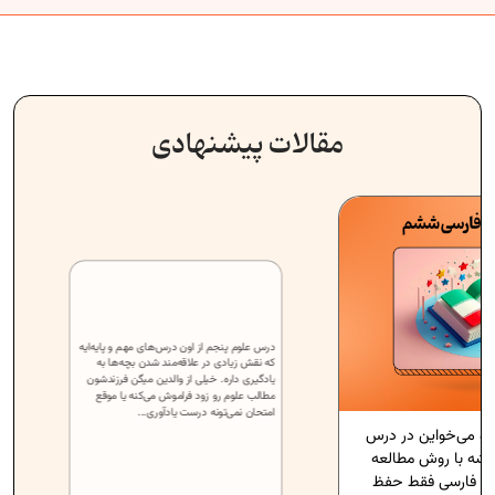
مقالات پیشنهادی
‌خواین در درس
درس علوم پنجم از اون درس‌های مهم و پایه‌ایه
که نقش زیادی در علاقه‌مند شدن بچه‌ها به
 روش مطالعه
یادگیری داره. خیلی از والدین میگن فرزندشون
سی فقط حفظ
مطالب علوم رو زود فراموش می‌کنه یا موقع