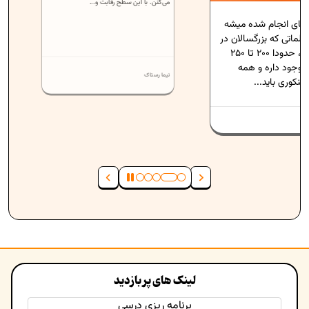
می‌کنن. با این سطح رقابت و...
نجام شده میشه
که بزرگسالان در
هر دقیقه می‌تونن بخونن، حدودا 200 تا 250
 داره و همه
نیما رستاک
باید...
لینک های پر بازدید
برنامه ریزی درسی