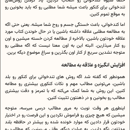
حتما شیوه کندخوانی رو انتخاب کردین. یاد گرفتن روش‌های
تندخوانی برای کنکور باعث میشه شما مطلبی رو که باید بخونین رو
به موقع تموم کنین.
اما کندخوانی، باعث خستگی جسم و روح شما میشه. یعنی حتی اگه
به مطالعه مطلبی علاقه داشته باشین یا در حال خوندن کتاب مورد
علاقه خودتون باشین، بالاخره از مطالعه کردن خسته میشین و اون
رو کنار میذارین. البته این به اون معنا نیست که اگه مطلبی رو
متوجه نشدین سریع از کنار اون بگذرین و سراغ موضوع دیگه برین.
افزایش انگیزه و علاقه به مطالعه
همونطور که گفته شد اگه روش های تندخوانی برای کنکور رو بلد
باشین، می‌تونین مطالب مهم و نکات کنکوری بیشتری رو مطاعه
کنین. این روش به شما کمک می‌کنه که با تمرمز و دقت بیشتری
مطالب رو بخونین و در ذهنتون تثبیت کنین.
اینطوری هر وقت نوبت به مرور مطالب درسی میرسه، متوجه
میشین که هیچ چیزی رو فراموش نکردین و این فرصت رو در اختیار
خودتون قرار دادین که موارد خونده شده رو بیشتر در حافظه بلند
مدتتون نگه دارین. به عبارت دیگه، وقتی می‌بینین که مطالب رو