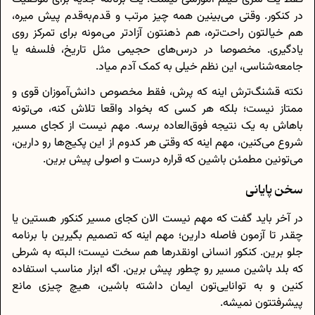
در کنکور. وقتی می‌بینین همه چیز مرتب و قدم‌به‌قدم پیش میره،
هم خیالتون راحت‌تره، هم ذهنتون آزادتر می‌مونه برای تمرکز روی
یادگیری. مخصوصا در درس‌های حجیمی مثل تاریخ، فلسفه یا
جامعه‌شناسی، این نظم خیلی به کمک آدم میاد.
نکته قشنگ‌ترش اینه که پرش، فقط مخصوص دانش‌آموزان قوی و
ممتاز نیست؛ بلکه هر کسی که بخواد واقعا تلاش کنه، می‌تونه
باهاش به یک نتیجه فوق‌العاده برسه. مهم نیست از کجای مسیر
شروع می‌کنین، مهم اینه که وقتی هر کدوم از این پکیج‌ها رو دارین،
می‌تونین مطمئن باشین که قراره درست و اصولی پیش برین.
سخن پایانی
در آخر باید گفت که مهم نیست الان کجای مسیر کنکور هستین یا
چقدر تا آزمون فاصله دارین؛ مهم اینه که تصمیم بگیرین با برنامه
جلو برین. کنکور انسانی اونقدرها هم سخت نیست؛ البته به شرطی
که بلد باشین مسیر رو چطور پیش برین. اگه ابزار مناسب استفاده
کنین و به توانایی‌تون ایمان داشته باشین، هیچ چیزی مانع
پیشرفتتون نمیشه.