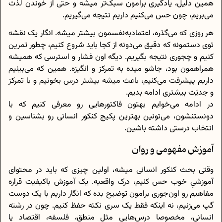
همین دلیل، یادگیری برامون سبک‌تر میشه و حتی از خوندن لذت
می‌بریم، چون حس می‌کنیم داریم نتیجه می‌گیریم.
هر روزی که می‌گذره، اعتماد‌به‌نفسمون بیشتر میشه. انگار یک نقشه
توی دستمونه که دقیق می‌دونه از کجا باید شروع کنیم، چطور تمرین
کنیم و چجوری نتیجه بگیریم. دیگه اون فشار و استرسی که همیشه
همراهمون بود، جاشو میده به تمرکز و انگیزه. همین که می‌بینیم
داریم پیشرفت می‌کنیم، باعث میشه بیشتر درس بخونیم و با تمرکز
و جدیَت بیشتری ادامه بدیم.
در ادامه می‌خوایم بهتون فاکتورهایی رو معرفی کنیم که با
دونستنشون، می‌تونین بهترین پکیج کنکور انسانی رو بشناسین و
انتخاب درستی داشته باشین.
آموزش مفهومی و روان
وقتی بحث کنکور انسانی میشه، اولین چیزی که باید در محتوای
آموزشیِ خوب حس کنیم، درک واقعیه. یک آموزش باکیفیت قراره
مفاهیم رو اون‌جوری برامون توضیح بده که انگار داریم با یک دوست
گپ می‌زنیم، نه اینکه فقط یک سری نکته حفظ کنیم. چون در رشته
انسانی، مخصوصا درس‌هایی مثل منطق، فلسفه، اقتصاد یا