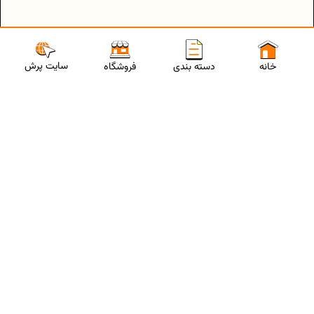
سایت پرش
خانه
دسته بندی
فروشگاه
ارتباط با مشاورین پرش
برای استفاده از تخفیفات ویژه و دریافت مشاوره تحصیلی رایگان،
شماره موبایلت رو وارد کن