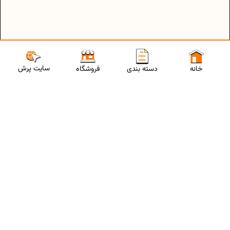
سایت پرش
خانه
دسته بندی
فروشگاه
ارتباط با مشاورین پرش
برای استفاده از تخفیفات ویژه و دریافت مشاوره تحصیلی رایگان،
شماره موبایلت رو وارد کن