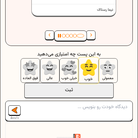
به این پست چه امتیازی می‌دهید
معمولی
خیلی خوب
عالی
فوق العاده
خوب
ثبت
500
/
0