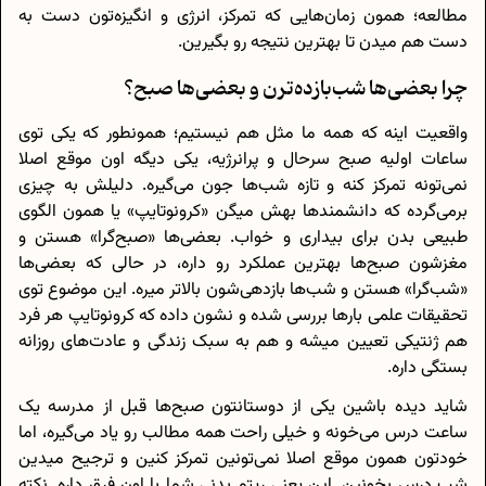
مطالعه؛ همون زمان‌هایی که تمرکز، انرژی و انگیزه‌تون دست به
دست هم میدن تا بهترین نتیجه رو بگیرین.
چرا بعضی‌ها شب‌بازده‌ترن و بعضی‌ها صبح‌؟
واقعیت اینه که همه ما مثل هم نیستیم؛ همونطور که یکی توی
ساعات اولیه صبح سرحال و پرانرژیه، یکی دیگه اون موقع اصلا
نمی‌تونه تمرکز کنه و تازه شب‌ها جون می‌گیره. دلیلش به چیزی
برمی‌گرده که دانشمندها بهش میگن «کرونوتایپ» یا همون الگوی
طبیعی بدن برای بیداری و خواب. بعضی‌ها «صبح‌گرا» هستن و
مغزشون صبح‌ها بهترین عملکرد رو داره، در حالی که بعضی‌ها
«شب‌گرا» هستن و شب‌ها بازدهی‌شون بالاتر میره. این موضوع توی
تحقیقات علمی بارها بررسی شده و نشون داده که کرونوتایپ هر فرد
هم ژنتیکی تعیین میشه و هم به سبک زندگی و عادت‌های روزانه
بستگی داره.
شاید دیده باشین یکی از دوستانتون صبح‌ها قبل از مدرسه یک
ساعت درس می‌خونه و خیلی راحت همه مطالب رو یاد می‌گیره، اما
خودتون همون موقع اصلا نمی‌تونین تمرکز کنین و ترجیح میدین
شب درس بخونین. این یعنی ریتم بدنی شما با اون فرق داره. نکته