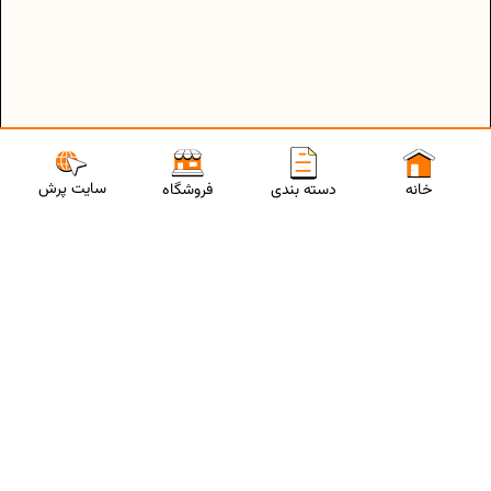
سایت پرش
خانه
دسته بندی
فروشگاه
ارتباط با مشاورین پرش
برای استفاده از تخفیفات ویژه و دریافت مشاوره تحصیلی رایگان،
شماره موبایلت رو وارد کن