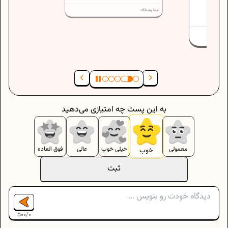
..
نیما رستاک
به این پست چه امتیازی می‌دهید
معمولی
خیلی خوب
عالی
فوق العاده
خوب
ثبت
500
/
0