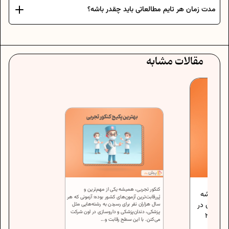
مدت زمان هر تایم مطالعاتی باید چقدر باشه؟
مقالات مشابه
کنکور تجربی، همیشه یکی از مهم‌ترین و
شده میشه
پُررقابت‌ترین آزمون‌های کشور بوده؛ آزمونی که هر
رگسالان در
سال هزاران نفر برای رسیدن به رشته‌هایی مثل
پزشکی، دندان‌پزشکی و داروسازی در اون شرکت
هر دقیقه می‌تونن بخونن، حدودا 200 تا 250
می‌کنن. با این سطح رقابت و...
 و همه