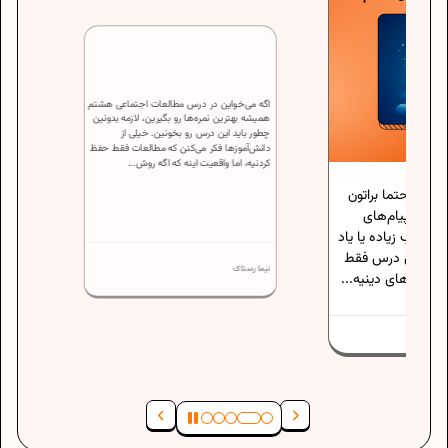
اگه می‌خواین در درس مطالعات اجتماعی هشتم
تما براتون
همیشه بهترین نمره‌ها رو بگیرین، لازمه بدونین
ام‌های
چطور باید این درس رو بخونین. خیلی از
دانش‌آموزها فکر می‌کنن که مطالعات فقط حفظ
اده یا یاد
کردنیه، اما واقعیت اینه که اگه روش...
 درس فقط
ای دینیه...
نیما رستاک