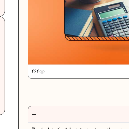
464
ت
فرمول حجم اشکال هندسی در ریاضیات
برنامه‌ ریزی درسی هفتم
عادات افراد موفق