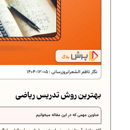
نگار ناظم الشعرا
بروزرسانی :
05-12-1404
بهترین روش تدریس ریاضی
سی در ریاضیات
فرمول حجم اشکال هندسی در ریاضیا
عناوین مهمی که در این مقاله میخوانیم
سی هفتم
برنامه‌ ریزی درسی هفتم
موفق
عادات افراد موفق