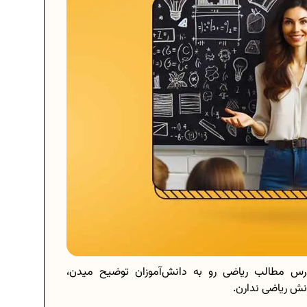
س مطالب ریاضی رو به دانش‌آموزان توضیح میدن،
انش ریاضی ندارن.