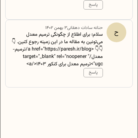
پاسخ
500
/
0
حنانه سادات
دهقانی
۳ بهمن ۱۴۰۲
ح
سلام؛ برای اطلاع از چگونگی ترمیم معدل
می‌تونین به مقاله ما در این زمینه رجوع کنین. 👇
👇👇 <a href="https://paresh.ir/blog/ترمیم-
معدل/" target="_blank" rel="noopener
ugc">ترمیم معدل برای کنکور 1403</a>
پاسخ
500
/
0