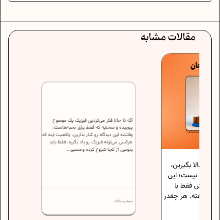
مقالات مشابه
اگه تا حالا فکر می‌کردین فیزیک یک موضوع
لا بگیرین،
پیچیده و سختیه که فقط برای نخبه‌هاست،
 نیست؛ این
وقتشه این دیدگاه رو کنار بذارین. واقعیت اینه که
هرکسی می‌تونه فیزیک رو یاد بگیره، فقط باید
ش فقط با
بدونین از کجا شروع کرده و مسیر...
فته. هر چقدر
نیما رستاک