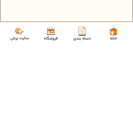
سایت پرش
خانه
دسته بندی
فروشگاه
ارتباط با مشاورین پرش
برای استفاده از تخفیفات ویژه و دریافت مشاوره تحصیلی رایگان،
شماره موبایلت رو وارد کن