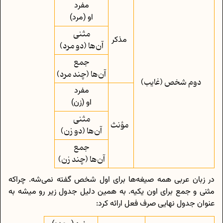
مفرد
او (مرد)
مثنی
مذکر
آن‌ها (دو مرد)
جمع
آن‌ها (چند مرد)
دوم‌ شخص (غایب)
مفرد
او (زن)
مثنی
مؤنث
آن‌ها (دو زن)
جمع
آن‌ها (چند زن)
در زبان عربی همه صیغه‌ها برای اول شخص گفته نمی‌‌شه. چراکه
مثنی و جمع برای اون یکیه. به همین دلیل جدول زیر رو میشه به
عنوان جدول نهایی صرف فعل ارائه کرد: