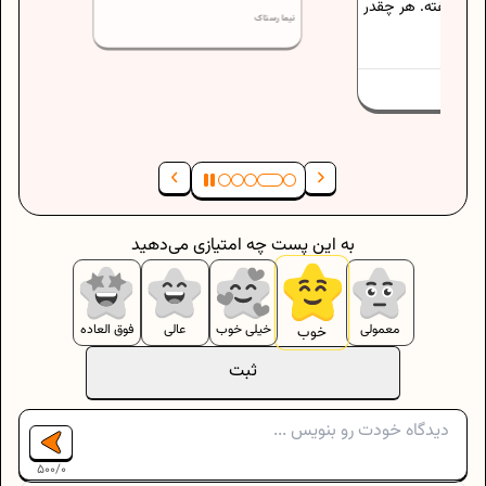
فته. هر چقدر
نیما رستاک
به این پست چه امتیازی می‌دهید
معمولی
خیلی خوب
عالی
فوق العاده
خوب
ثبت
500
/
0