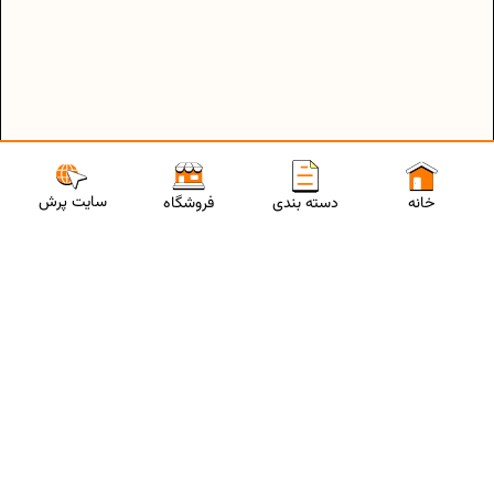
سایت پرش
خانه
دسته بندی
فروشگاه
ارتباط با مشاورین پرش
برای استفاده از تخفیفات ویژه و دریافت مشاوره تحصیلی رایگان،
شماره موبایلت رو وارد کن