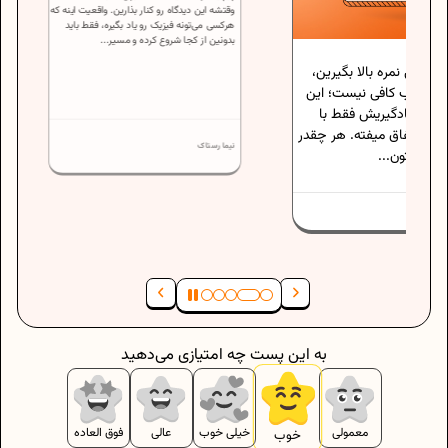
اگه تا حالا فکر می‌کردین فیزیک یک موضوع
الا بگیرین،
پیچیده و سختیه که فقط برای نخبه‌هاست،
ی نیست؛ این
وقتشه این دیدگاه رو کنار بذارین. واقعیت اینه که
هرکسی می‌تونه فیزیک رو یاد بگیره، فقط باید
یش فقط با
بدونین از کجا شروع کرده و مسیر...
یفته. هر چقدر
نیما رستاک
به این پست چه امتیازی می‌دهید
معمولی
خیلی خوب
عالی
فوق العاده
خوب