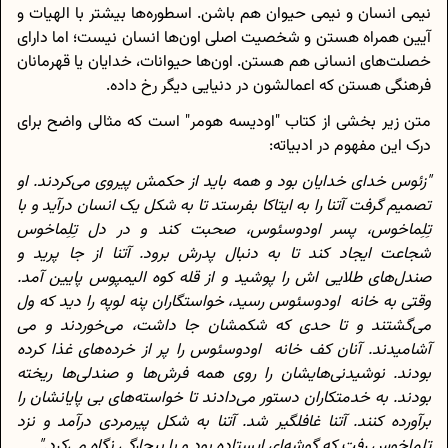
نیمی انسان و نیمی حیوان هم باشن. اسطوره‌ها بیشتر با الهیات و
آیین همراه هستن و شخصیت اصلی اون‌ها انسان نیست؛ اما دارای
خصلت‌های انسانی هم هستن. اون‌ها حیوانات، خدایان یا قهرمانان
فرهنگی هستن که اعمالشون در دنیایی دیگر رخ داده.
متن زیر بخشی از کتاب "اودیسه هومر"
است که مثالی واضح برای
درک این مفهوم در ادبیاته:
"زئوس خدای خدایان بود و همه باید از حکمش پیروی می‌کردند. او
تصمیم گرفت آتنا را به ایتاکا بفرستد تا به شکل یک انسان درآید و با
تِلِماخوس، پسر اودوسئوس، صحبت کند و در دل تِلِماخوس
شجاعت ایجاد کند تا به دنبال پدرش برود. آتنا از جا پرید و
صندل‌های طلایی اش را پوشید و از قله کوه الیمپوس پایین آمد.
وقتی به خانه اودوسئوس رسید، خواستگاران پنه لوپه را دید که ول
می‌گشتند و تا حدی که شکمشان جا داشت، می‌خوردند و می
آشامیدند. آنان کف خانه اودوسئوس را پر از خرده‌های غذا کرده
بودند. نوشیدنی‌هایشان را روی همه فرش‌ها و صندلی‌ها ریخته
بودند. به خدمتکاران دستور می‌دادند تا خواسته‌های بی پایانشان را
برآورده کنند. آتنا غافلگیر شد. آتنا به شکل پیرمردی درآمد و نزد
تلماخوس رفت که گوشه‌ای ایستاده بود و با بیچارگی نگاه می‌کرد."