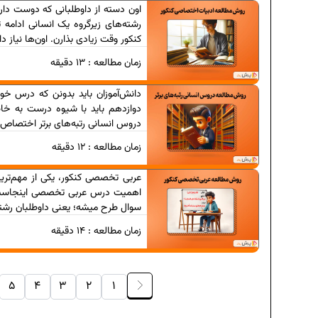
اون دسته از داوطلبانی که دوست دار
رشته‌های زیرگروه یک انسانی ادامه
کنکور وقت زیادی بذارن. اون‌ها نیاز دا
زمان مطالعه :
13
دقیقه
دانش‌آموزان باید بدونن که درس خون
دوازدهم باید با شیوه درست به خاط
دروس انسانی رتبه‌های برتر اختصاص دا
دانلود رایگان نمونه سوا
زمان مطالعه :
12
دقیقه
دانلود رایگان نمونه سوا
عربی تخصصی کنکور، یکی از مهم‌تری
برنامه‌ ریزی در
اهمیت درس عربی تخصصی اینجاست 
سوال طرح میشه؛ یعنی داوطلبان رشته ا
زمان مطالعه :
14
دقیقه
فرمول حجم اشکال هندس
5
4
3
2
1
برنامه‌ ریزی در
عادات افراد 