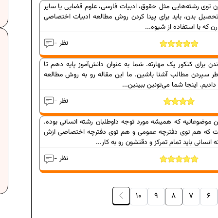
ن توی رشته‌هایی مثل حقوق، ادبیات فارسی، علوم قضایی یا سایر
 تحصیل بدن، باید برای پیدا کردن روش مطالعه ادبیات اختصاصی
رن که با استفاده از شیوه...
- نظر
دن برای کنکور یک مهارته. شما به عنوان دانش‌آموز پایه دهم تا
ر سپردن مطالب آشنا باشین. ما این مقاله رو به روش مطالعه
دیم. اینجا شما می‌تونین ببینین...
لات امتحانی...
دانلود رایگان نمونه سوالات امتحانی...
- نظر
لات امتحان...
دانلود رایگان نمونه سوالات امتحان...
ن موضوعاتیه که همیشه مورد توجه داوطلبان رشته انسانی بوده.
برنامه‌ ریزی درسی نهم
سی نهم
که هم توی دفترچه عمومی و هم توی دفترچه اختصاصی ازش
نسانی باید تمام تمرکز و دقتشون رو به کار...
- نظر
ی در ریاضیات
فرمول حجم اشکال هندسی در ریاضیات
10
9
8
7
6
سی هفتم
برنامه‌ ریزی درسی هفتم
موفق
عادات افراد موفق