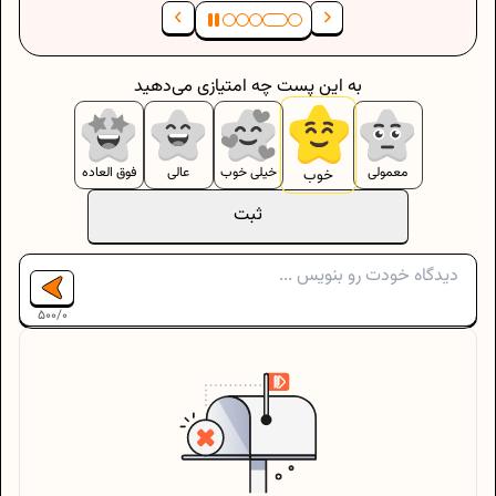
به این پست چه امتیازی می‌دهید
معمولی
خیلی خوب
عالی
فوق العاده
خوب
ثبت
500
/
0