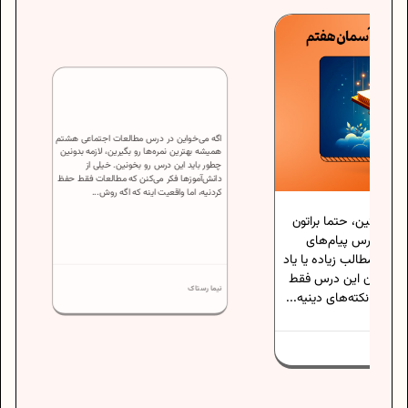
اگه می‌خواین در درس مطالعات اجتماعی هشتم
حتما براتون
همیشه بهترین نمره‌ها رو بگیرین، لازمه بدونین
پیام‌های
چطور باید این درس رو بخونین. خیلی از
دانش‌آموزها فکر می‌کنن که مطالعات فقط حفظ
زیاده یا یاد
کردنیه، اما واقعیت اینه که اگه روش...
ین درس فقط
‌های دینیه...
نیما رستاک