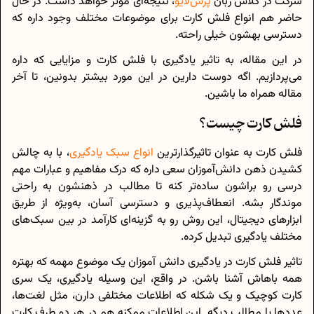
شرکت در کلاس زبان
پرش‌لایو
، نتیجه‌ای موثر خواهد داشت. در حال
حاضر هم انواع فلش کارت برای موضوعات مختلف وجود داره که
دسترسی بهشون خیلی راحته.
در این مقاله، به تاثیر یادگیری با فلش کارت و مزایایی که داره
می‌پردازیم. اگه دوست دارین در این مورد بیشتر بدونین، تا آخر
مقاله همراه ما باشین.
فلش کارت چیست؟
فلش کارت به عنوان تاثیرگذارترین
انواع سبک یادگیری
، با به چالش
کشیدن ذهن دانش‌آموزان سعی داره که درک مفاهیم و عبارات مهم
درسی رو براشون ساده‌تر کنه تا مطالب در ذهنشون به راحتی
موندگار بشه. انعطاف‌پذیری و دسترسی آسان، به‌ویژه از طریق
ابزارهای دیجیتال، این روش رو به گزینه‌ای کارآمد در بین سبک‌های
مختلف یادگیری تبدیل کرده.
تاثیر فلش کارت در یادگیری دانش آموزان یک موضوع مهمه که بهتره
همه باهاش آشنا باشن. در واقع، این وسیله یادگیری، یک سری
کارت کوچیک و یک شکله که اطلاعات مختلفی دارن، مثل لغت‌ها،
عددها یا مطالب دیگه. این اطلاعات ممکنه هم در هر دو طرف کارت