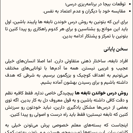
توقعات بیجا در برنامه‌ریزی درسی؛
مقایسه‌ خود با دیگران و عدم اعتماد به نفس.
برای این که بتونین به روش درس خوندن نابغه ها پایبند باشین، اول
باید این موانع رو بشناسین و برای هر کدوم راهکاری رو پیدا کنین تا
بتونین با تمرکز و پشتکار ادامه بدین.
سخن پایانی
افراد نابغه، ساختار ذهنی متفاوتی دارن. اما اصلا انسان‌های خیلی
عجیب و غریبی نیستن. همه ما آدم‌ها با توانایی‌های مختلف
می‌تونیم به اهداف کوچیک و بزرگمون برسیم. به شرطی که هدف
داشته باشیم و برای رسیدن بهشون آماده بشیم.
روش درس خواندن نابغه ها
پیچیدگی خاصی نداره. فقط کافیه نظم
و دقت کافی داشته باشین و به قول معروف دل به کار بدین. اگه توی
بعضی از درس‌ها مشکل یادگیری دارین، نباید خودتون رو سرزنش
کنین که نابغه نیستین؛ فقط باید راه درست و اصولی رو پیدا کنین.
اینجاست که بسته‌های معلم خصوصی پرش می‌تونن خیلی به
کارتون بیان. این بسته‌ها تمرین‌محور هستن و می‌تونن بهتون کمک