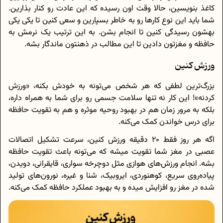
کاغذ بنویسین، حالا وقت اون رسیده که این عادت رو کنار بذارین.
شما باید این نوع کارها رو به خاطر بسپارین و سعی کنین تا یکی یکی
بهشون رسیدگی کنین تا انجام بشن. به این ترتیب یک نرمش به
حافظه و مغزتون دادین تا این مطالب در ذهنتون ماندگار بشه.
ورزش کنین
بزرگ‌ترین لطفی که هر شخص می‌تونه به خودش بکنه، «ورزش
کردنه»! این کار نه تنها سلامت جسمی رو برای شما به همراه داره،
بلکه به مرور زمان هم در بهبود روحیه موثره و هم به تقویت حافظه
برای درس خواندن کمک می‌کنه.
اگه هر روز فقط 20 دقیقه ورزش کنین، سرعت تشکیل اتصالات
عصبی در مغز شما تقویت میشه که می‌تونه باعث تقویت حافظه
بشه. انجام ورزش‌های هوازی مثل دوچرخه سواری، قایقرانی، دویدن،
پیاده‌روی سریع، کوهنوردی، ایروبیک، شنا و غیره، نورون‌های تولید
شده در مغز رو افزایش میده و به بهبود عملکرد حافظه کمک می‌کنه.