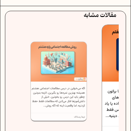
مقالات مشابه
اگه می‌خواین در درس مطالعات اجتماعی هشتم
ما براتون
همیشه بهترین نمره‌ها رو بگیرین، لازمه بدونین
ام‌های
چطور باید این درس رو بخونین. خیلی از
دانش‌آموزها فکر می‌کنن که مطالعات فقط حفظ
اده یا یاد
کردنیه، اما واقعیت اینه که اگه روش...
 درس فقط
ی دینیه...
نیما رستاک