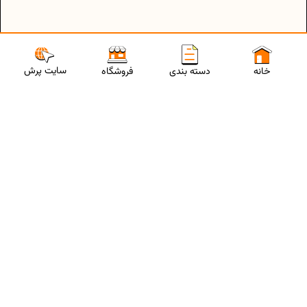
سایت پرش
خانه
دسته بندی
فروشگاه
ارتباط با مشاورین پرش
برای استفاده از تخفیفات ویژه و دریافت مشاوره تحصیلی رایگان،
شماره موبایلت رو وارد کن