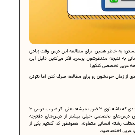
بر هستن؛ به خاطر همین، برای مطالعه این درس وقت زیادی
سانی به نتیجه مدنظرشون برسن. فکر می‌کنین دلیل این
لعه عربی تخصصی کنکور!
ی از زمان خودشون رو برای مطالعه صرف کنن اما نتونن
حتما می‌دونین که ضریب درس‌های تخصصی کنکور، هر عددی که باشه توی 3 ضرب میشه؛ یعنی اگر ضریب درسی 3
بدیل میشه. پس ارزش درس‌های تخصصی خیلی بیشتر از درس‌های دفترچه
لف رشته انسانی متفاوته. همونطور که گفتیم یکی از
ی، عربی اختصاصیه.