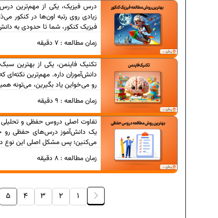
درس فیزیک، یکی از مهم‌ترین درس‌ه
زیادی روی رتبه اون‌ها در کنکور می‌ذ
فیزیک کنکور، شما تا حدودی به دانش 
زمان مطالعه :
7
دقیقه
تکنیک فاینمن، یکی از بهترین سبک‌
دانش‌آموزان داره. مهم‌ترین نکته‌ای ک
رو می‌خواین یاد بگیرین، می‌تونه همی
دانلود رایگان
زمان مطالعه :
9
دقیقه
دانلود رایگا
تفاوت اصلی دروس حفظی و تحلیلی در ز
برنام
یک دانش‌آموز درس‌های حفظی رو خی
می‌کنین؛ پس مشکل اصلی این نوع در
زمان مطالعه :
8
دقیقه
فرمول حجم ا
5
4
3
2
1
برنام
عاد