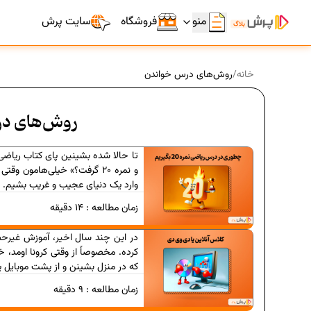
منو
فروشگاه
سایت پرش
خانه
/
روش‌های درس خواندن
روش‌های د
تا حالا شده بشینین پای کتاب ریاض
و نمره 20 گرفت؟» خیلی‌هامو
وارد یک دنیای عجیب و غریب بشیم. ول
زمان مطالعه :
14
دقیقه
در این چند سال اخیر، آموزش غیر
کرده. مخصوصاً از وقتی کرونا اومد، 
که در منزل بشینن و از پشت موبایل ی
زمان مطالعه :
9
دقیقه