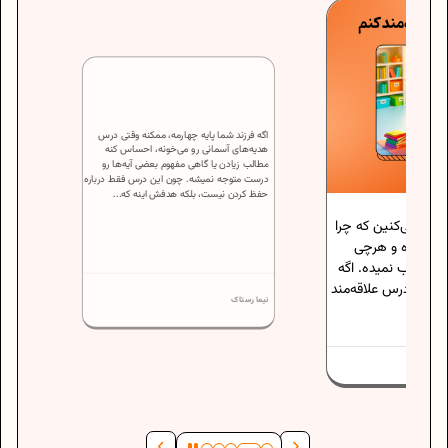
اگه فرزند شما پایه چهارمه، ممکنه وقتی درس
کنین که چرا
هدیه‌های آسمانی رو می‌خونه، احساس کنه
ه و هرچی
مطالب زیادن یا گاهی مفهوم بعضی آیه‌ها رو
درست متوجه نمیشه. چون این درس فقط درباره
 نمیده. اگه
حفظ کردن نیست، بلکه هدفش اینه که...
درس علاقه‌مند
نیما رستاک