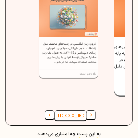
امروزه زبان انگلیسی در زمینه‌‌های مختلف مثل
 از چالش‌های
ارتباطات، علوم، بازرگانی، هوانوردی، آموزش،
وقتی به پایه
رسانه، دیپلماسی و&#8230;، به عنوان یک زبان
مشترک جهانی توسط افرادی با زبان مادری
یدی رو در
مختلف استفاده میشه. اما در کنار...
ه همین دلیل
نگار ناظم الشعرا
به این پست چه امتیازی می‌دهید