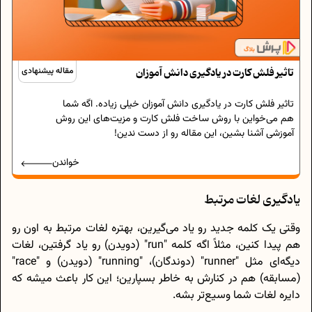
تاثیر فلش کارت در یادگیری دانش آموزان
مقاله پیشنهادی
تاثیر فلش کارت در یادگیری دانش آموزان خیلی زیاده. اگه شما
هم می‌خواین با روش ساخت فلش کارت و مزیت‌های این روش
آموزشی آشنا بشین، این مقاله رو از دست ندین!
خواندن
یادگیری لغات مرتبط
وقتی یک کلمه جدید رو یاد می‌گیرین، بهتره لغات مرتبط به اون رو
هم پیدا کنین، مثلاً اگه کلمه "run" (دویدن) رو یاد گرفتین، لغات
دیگه‌ای مثل "runner" (دوندگان)، "running" (دویدن) و "race"
(مسابقه) هم در کنارش به خاطر بسپارین؛ این کار باعث میشه که
دایره لغات شما وسیع‌تر بشه.