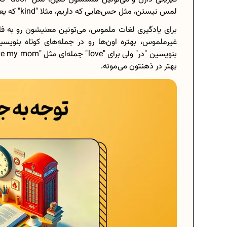
لمس نیستن، مثل حس‌هایی که داریم، مثلا "kind" که یعنی مهربانی یا "love" که معنی عشق میده.
برای یادگیری لغات ملموس، می‌تونین معنیشون رو به فار
بهتر در ذهنتون می‌مونه.