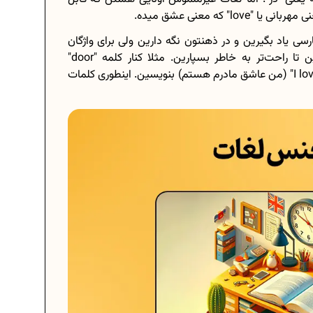
سی یاد بگیرین و در ذهنتون نگه دارین ولی برای واژگان
غیرملموس، بهتره اون‌ها رو در جمله‌های کوتاه بنویسین تا راحت‌تر به خاطر بسپارین. مثلا کنار کلمه "door"
بنویسین "در" ولی برای "love" جمله‌ای مثل "I love my mom" (من عاشق مادرم هستم) بنویسین. اینطوری کلمات