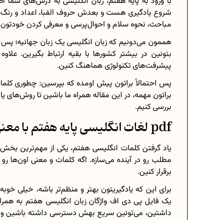
با ورود به پایه هفتم، زبان انگلیسی به درس‌های شما ا
شروع یادگیری هست و بعدش حروف الفبا، اعداد و رنگ‌ها 
مباحث، نحوه سلام و احوال‌پرسی و معرفی کردن خودتون 
هممون می‌دونیم که زبان انگلیسی یک زبان جهانیه؛ پس یک
برنامه‌ ریزی درسی هشتم
بتونین در بیشتر کشورها با بقیه ارتباط بگیرین. علاوه 
پیشرفت‌های تکنولوژی هماهنگ کنین.
چگونه برنامه‌ ریزی درسی کنیم؟
پس احتمالاً براتون پیش اومده که بپرسین: چطوری کلمات
دانلود رایگان نمونه سوالات امتحان
براتون مهمه، در این مقاله همراه ما باشین تا روش‌های ی
بررسی کنیم.
pdf لغات انگلیسی پایه هفتم با معنی
دانلود رایگان کتاب‌های دوازدهم.
یاد گرفتن کلمات انگلیسی هفتم، یکی از مهم‌ترین بخش
اعداد صحیح، طبیعی و گویا چه اعدا
مطلب رو در آینده می‌سازه. اگه کلمات و معنی اون‌ها رو 
برقرار کنین.
حذفیات کنکور انسانی 1404
برای این که یادگیریتون بهتر و منظم‌تر باشه، خیلی خوبه
یک فایل پی‌ دی‌ اف واژگان زبان انگلیسی هفتم به همرا
داشتین، می‌تونین سریع بهش دسترسی داشته باشین و مر