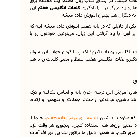
ضافه میشه. در ابتدای کتاب زبان هفتم، یک مقدمه برای
رو یاد می‌گیرین. با یادگیری
کلمات انگلیسی هفتم
این
به دیگران هم بهتون آموزش داده میشه.
ی از دلایلی که در پایه هفتم آموزش داده میشه اینه که
برنامه‌ ریزی درسی هشتم
بر اون، با یاد گرفتن این زبان، می‌تونین خودتون رو با
چگونه برنامه‌ ریزی درسی کنیم؟
 انگلیسی رو یاد بگیرم؟ اگه پیدا کردن جواب این سؤال
ی...
دانلود رایگان نمونه سوالات امتحانی...
ادگیری لغات انگلیسی هفتم، تلفظ و معنی کلمات رو با هم
..
دانلود رایگان کتاب‌های دوازدهم...
‌های آموزش این درسه، چون پایه و اساس مکالمه و درک
دی...
اعداد صحیح، طبیعی و گویا چه اعدادی...
بلد باشین، می‌تونین راحت‌تر جملات رو بفهمین و ارتباط
حذفیات کنکور انسانی 1404
 که علاوه بر داشتن
برنامه‌ریزی درسی پایه هفتم
، حتما از
ه معنی اون‌ها هم استفاده کنین. اینجوری هر وقت لازم
ور کنین. به همین دلیل ما براتون یک پی دی اف آماده