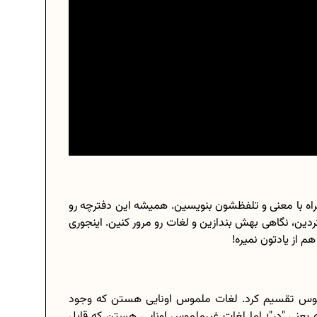
اه با معنی و تلفظشون بنویسین. همیشه این دفترچه رو
دین، نگاهی بهش بندازین و لغات رو مرور کنین. اینجوری
م از یادتون نمیره!
موس تقسیم کرد. لغات ملموس اونایی هستن که وجود
 دارن و می‌تونین لمسشون کنین، مثل "door" که یعنی "در"؛ اما لغات غیرملموس اونایی هستن که قابل