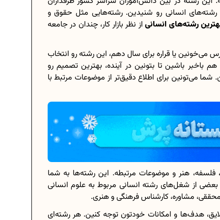
 این رشته در بین دانش‌آموزان سراسر کشور طرفداران
 رشته‌های انسانی رو شنیدین. رشته‌هایی مثل حقوق و
هترین رشته‌های انسانی
از نظر بازار کار، چندان در جامعه
برنامه‌ ریزی درسی هشتم
 می‌خونین یا قراره برای سال دهم، این رشته رو انتخاب
 هم باخبر باشین تا بتونین در آینده، بهترین تصمیم رو
چگونه برنامه‌ ریزی درسی کنیم؟
شما می‌تونین برای اطلاع دقیق‌تر از موضوعات مرتبط با
دانلود رایگان نمونه سوالات امتحانی...
دانلود رایگان کتاب‌های دوازدهم...
.
اعداد صحیح، طبیعی و گویا چه اعدادی...
، فلسفه، هنر و موضوعات مرتبطه. این رشته‌ها به شما
حذفیات کنکور انسانی 1404
. بعضی از شغل‌های رشته انسانی مربوط به علوم انسانی
 محققی، مشاوره، کارشناس فرهنگی و هنری.
لایق، هدف‌ها و امکانات خودتون توجه کنین. هر رشته‌ای