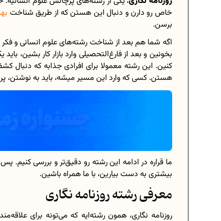
روزنامه‌ نگاری
، یکی از رشته‌های پرچالش علوم انسانیه. خ
خاص رو دارن و دنبال این هستن که از طریق شناخت
بهت
برسن.
اگه شما هم بعد از شناخت رشته‌های علوم انسانی و فکر 
برنامه‌ ریزی درسی هشتم
بخونین و بعد از فارغ‌التحصیلی وارد بازار کار بشین، بای
کنین. این رشته معمولا برای افرادی جذابه که دنبال کشف
چگونه برنامه‌ ریزی درسی کنیم؟
هستن. کسی که وارد این مسیر میشه، باید به نوشتن، پرس
دانلود رایگان نمونه سوالات امتحانی...
دانلود رایگان کتاب‌های دوازدهم...
اعداد صحیح، طبیعی و گویا چه اعدادی.
ما قراره در ادامه این رشته رو دقیق‌تر و بررسی کنیم. پس
بیشتری به دست بیارین، با ما همراه باشین.
حذفیات کنکور انسانی 1404
معرفی رشته روزنامه‌ نگاری
روزنامه نگاری، همون رشته‌ایه که می‌تونه برای علاقه‌م