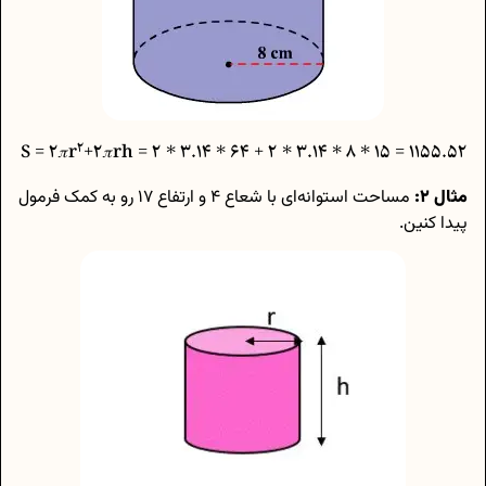
2
+2𝜋rh
1155.52 = 15 * 8 * 3.14 * 2 + 64 * 3.14 * 2 = S = 2𝜋r
مثال 2:
مساحت استوانه‌ای با شعاع 4 و ارتفاع 17 رو به کمک فرمول
پیدا کنین.