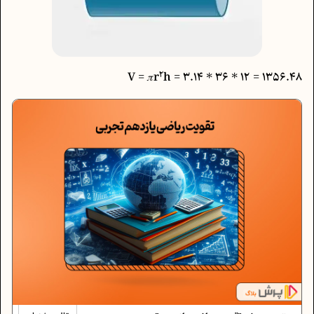
2
h
1356.48 = 12 * 36 * 3.14 = V = 𝜋r