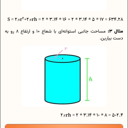
2
+2𝜋rh
634.28 = 17 * 5 * 3.14 * 2 + 16 * 3.14 * 2 = S = 2𝜋r
مثال 3:
مساحت جانبی استوانه‌ای با شعاع 10 و ارتفاع 8 رو به
دست بیارین.
502.4 = 8 * 10 * 3.14 * 2 = 2𝜋rh