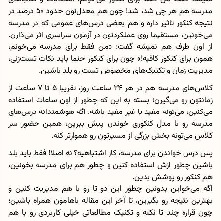
مدرسه هم هر چی شد، شد! چون هم معدل‌تون حدود 50 درصد در
نتیجه کنکور تاثیر داره و هم بعضی درس‌های عمومی که در مدرسه
می‌خونین، مستقیما روی عملکردتون در آزمون سراسری اثر می‌ذارن.
از اون طرف هم نمیشه گفت: «من فقط برای مدرسه می‌خونم،
همون برای کنکور کافیه!» چون برای کنکور حتما باید نکات تست‌زنی،
مدیریت زمان و تکنیک‌های مخصوص تست رو بلد باشین.
کلاس‌های مدرسه هم در هر 24 ساعت روز، تقریبا 5 تا 7 ساعت از
زمانتون رو می‌گیرن؛ بسته به این‌ که چطور از اون ساعات استفاده
می‌کنین، می‌تونه مفید یا غیر مفید باشه. اگه هوشمندانه درس‌های
مدرسه رو با مدل کنکوری خوندن پیش ببرین، همین حضور سر
کلاس می‌تونه بخش بزرگی از مسیرتون رو هموارتر کنه.
پس درس خواندن برای مدرسه، کار اشتباهیه؟ نه اصلا! فقط باید بلد
باشین چطور ازش استفاده کنین و چطور هم برای مدرسه بخونین،
هم کنکور رو پوشش بدین.
اگه می‌خواین بدونین چطور این دو تا رو با هم مدیریت کنین و
بهترین نتیجه رو بگیرین، تا آخر این مقاله باهامون همراه باشین؛
چون قراره چند تا نکته و تکنیک مطالعاتی خیلی کاربردی رو با هم