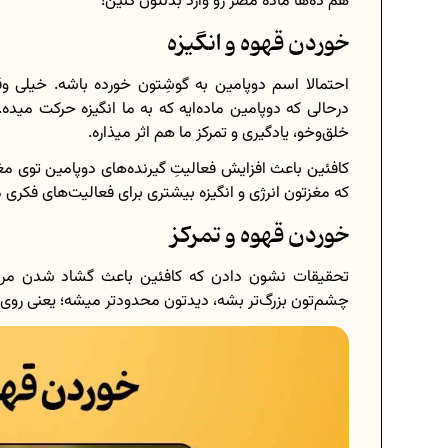
هم ده‌ها ماده مضر رو وارد بدنتون کنین!
خوردن قهوه و انگیزه
احتمالا اسم دوپامین به گوشِتون خورده باشه. خیلی و
درحالی که دوپامین ماده‌ایه که به ما انگیزه حرکت مید
خلق‌وخو، یادگیری و تمرکز ما هم اثر میذاره.
کافئین باعث افزایش فعالیتِ گیرنده‌های دوپامین توی مغ
که مغزتون انرژی و انگیزه بیشتری برای فعالیت‌های فکر
خوردن قهوه و تمرکز
تحقیقات نشون دادن که کافئین باعث گشاد شدن مر
چشم‌تون بزرگ‌تر بشه، دیدتون محدودتر میشه؛ یعنی روی 