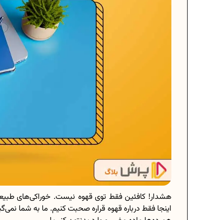
هشدار! کافئین فقط توی قهوه نیست. خوراکی‌های طبی
اینجا فقط درباره قهوه قراره صحبت کنیم. ما به شما نمی‌گی