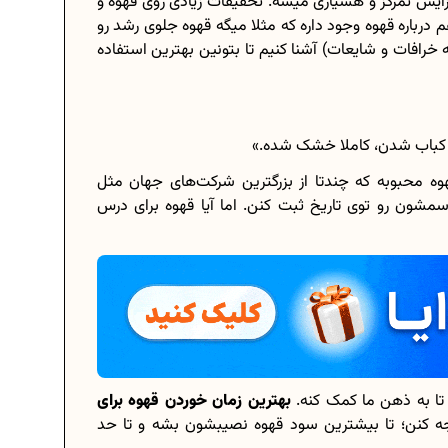
زایش تمرکز و هشیاری میشه. تحقیقات زیادی روی قهوه و
م درباره قهوه وجود داره که مثلا میگه قهوه جلوی رشد رو
ه خرافات و شایعات) آشنا کنیم تا بتونین بهترین استفاده
برنامه‌ ریزی درسی هشتم
چگونه برنامه‌ ریزی درسی کنیم؟
ر کباب شدن، کاملا خشک شده.»
دانلود رایگان نمونه سوالات امتحانی...
هوه محبوبه که چندتا از بزرگترین شرکت‌های جهان مثل
سمشون رو توی تاریخ ثبت کنن. اما آیا قهوه برای درس
دانلود رایگان کتاب‌های دوازدهم...
.
اعداد صحیح، طبیعی و گویا چه اعدادی...
حذفیات کنکور انسانی 1404
 تا به ذهن ما کمک کنه.
بهترین زمان خوردن قهوه برای
ه کنن؛ تا بیشترین سود قهوه نصیبشون بشه و تا حد