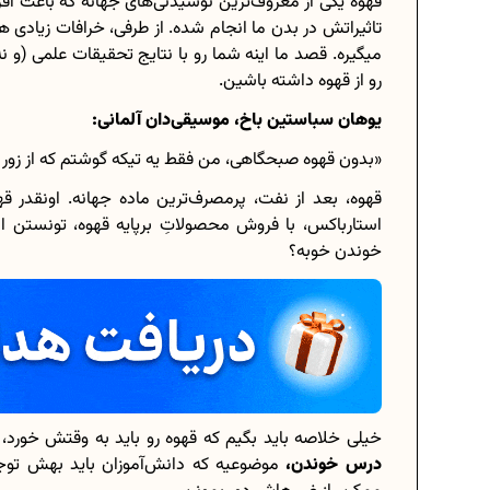
قهوه یکی از معروف‌ترین نوشیدنی‌های جهانه که باعث اف
تاثیراتش در بدن ما انجام شده. از طرفی، خرافات زیادی ه
میگیره. قصد ما اینه شما رو با نتایج تحقیقات علمی (و ن
رو از قهوه داشته باشین.
برنامه‌ ریزی درسی هشتم
یوهان سباستین باخ، موسیقی‌دان آلمانی:
چگونه برنامه‌ ریزی درسی کنیم؟
«بدون قهوه صبحگاهی، من فقط یه تیکه گوشتم که از زو
دانلود رایگان نمونه سوالات امتحانی...
قهوه، بعد از نفت، پرمصرف‌ترین ماده جهانه. اونقدر ق
استارباکس، با فروش محصولاتِ برپایه قهوه، تونستن ا
خوندن خوبه؟
دانلود رایگان کتاب‌های دوازدهم...
اعداد صحیح، طبیعی و گویا چه اعدادی..
حذفیات کنکور انسانی 1404
خیلی خلاصه باید بگیم که قهوه رو باید به وقتش خورد،
درس خوندن،
موضوعیه که دانش‌آموزان باید بهش توج