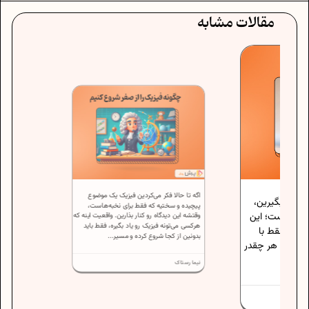
مقالات مشابه
اگه تا حالا فکر می‌کردین فیزیک یک موضوع
لا بگیرین،
پیچیده و سختیه که فقط برای نخبه‌هاست،
 نیست؛ این
وقتشه این دیدگاه رو کنار بذارین. واقعیت اینه که
هرکسی می‌تونه فیزیک رو یاد بگیره، فقط باید
ش فقط با
بدونین از کجا شروع کرده و مسیر...
فته. هر چقدر
نیما رستاک