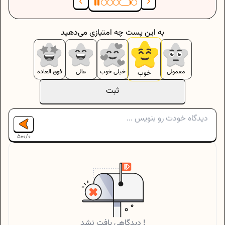
به این پست چه امتیازی می‌دهید
معمولی
خیلی خوب
عالی
فوق العاده
خوب
ثبت
500
/
0
دیدگاهی یافت نشد !