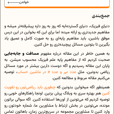
خواندن
جمع‌بندی
دنیای فیزیک، دنیای گسترده‌ایه که روز به روز داره پیشرفته‌تر میشه و
مفاهیم جدیدتری رو ارائه میده؛ اما برای این که بخواین در این درس
موفق باشین، باید مفاهیم پایه‌ای رو به صورت کامل و عمیق یاد
بگیرین تا بتونین مسائل پیچیده‌تری رو حل کنین.
به همین خاطر در این مقاله درباره مفهوم
مسافت و جابه‌‌جایی
صحبت کردیم که از مفاهیم پایه علم فیزیک محسوب میشن. به
پایان این مقاله رسیدیم و اگه دوست دارین بیشتر در مورد مسائل
ریاضی بدونین، مثل
عدد نپر و عدد e در ماشین حساب
، توصیه
می‌کنیم مقاله مربوط و مطالعه کنین.
همینطور اگه میخواین بدونین که
چطوری باید ریاضی‌تون رو تقویت
کنین
هم بهتره سری به وبلاگ پرش بزنین. اونجا راهکارهای خوبی رو
توصیه کردیم که می‌تونین از اون‌ها استفاده کنین. اگه سوالی براتون
مونده، می‌تونین در بخش ارتباط با مشاورین ما، شماره خودتون رو
وارد کنین تا مشاورین مجموعه در سریع‌ترین زمان، باهاتون تماس