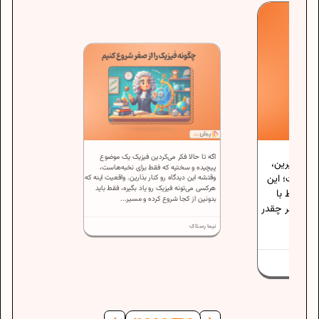
اگه تا حالا فکر می‌کردین فیزیک یک موضوع
لا بگیرین،
پیچیده و سختیه که فقط برای نخبه‌هاست،
 نیست؛ این
وقتشه این دیدگاه رو کنار بذارین. واقعیت اینه که
هرکسی می‌تونه فیزیک رو یاد بگیره، فقط باید
ش فقط با
بدونین از کجا شروع کرده و مسیر...
فته. هر چقدر
نیما رستاک