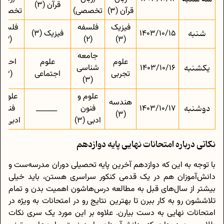
قرآن (3)
قرآن (3)
تخصصی)
تخصصی
فیزیک
فلسفه
فلسفه
شنبه
1403/10/15
فیزیک (3)
(2)
(2)
(3)
جامعه
علوم
علوم
احکام
یکشنبه
1403/10/16
شناسی
تجربی
اجتماعی
(3)
(3)
علوم و
علوم و
هندسه
دوشنبه
1403/10/17
فنون
______
فنون
(3)
ادبی (3)
ادبی (3)
نکاتی درباره امتحانات نهایی پایه دوازدهم
با توجه به این که دوازدهم آخرین پایه تحصیلی دوران مدرسه‌ست و
دانش‌آموزان هم در یک قدمی کنکور سراسری هستن، باید خیلی
بیشتر از سال‌های قبل به مطالعه درس‌هاشون اهمیت بدن و تمام
تلاششون رو به کار ببرن تا بهترین نتایج رو در امتحانات به ویژه در
امتحانات نهایی به دست بیارن. علاوه بر این مورد یک سری نکات