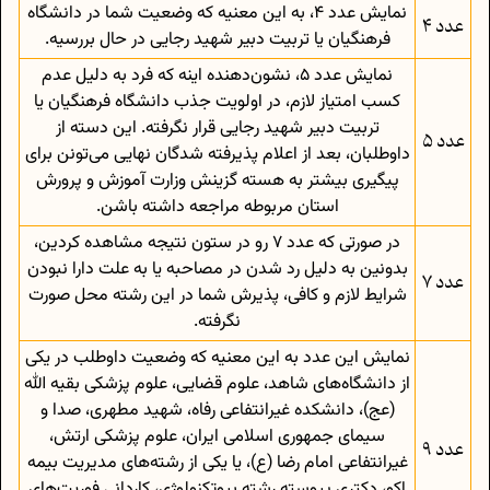
نمایش عدد 4، به این معنیه که وضعیت شما در دانشگاه
عدد 4
فرهنگیان یا تربیت دبیر شهید رجایی در حال بررسیه.
نمایش عدد 5، نشون‌دهنده اینه که فرد به دلیل عدم
کسب امتیاز لازم، در اولویت جذب دانشگاه فرهنگیان یا
تربیت دبیر شهید رجایی قرار نگرفته. این دسته از
عدد 5
داوطلبان، بعد از اعلام پذیرفته شدگان نهایی می‌تونن برای
پیگیری بیشتر به هسته گزینش وزارت آموزش و پرورش
استان مربوطه مراجعه داشته باشن.
در صورتی که عدد 7 رو در ستون نتیجه مشاهده کردین،
بدونین به دلیل رد شدن در مصاحبه یا به علت دارا نبودن
عدد 7
شرایط لازم و کافی، پذیرش شما در این رشته محل صورت
نگرفته.
نمایش این عدد به این معنیه که وضعیت داوطلب در یکی
از دانشگاه‌های شاهد، علوم قضایی، علوم پزشكی بقيه الله
(عج)، دانشکده غیرانتفاعی رفاه، شهید مطهری، صدا و
سیمای جمهوری اسلامی ایران، علوم پزشکی ارتش،
عدد 9
غیرانتفاعی امام رضا (ع)، يا یکی از رشته‌های مديريت بيمه
اکو، دکتری پیوسته رشته بیوتکنولوژی، کاردانی فوريت‌های