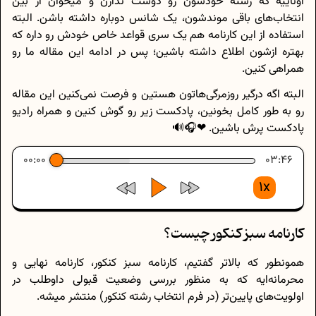
اوناییه که رشته خودشون رو دوست ندارن و میخوان از بین
انتخاب‌های باقی موندشون، یک شانس دوباره داشته باشن. البته
استفاده از این کارنامه هم یک سری قواعد خاص خودش رو داره که
بهتره ازشون اطلاع داشته باشین؛ پس در ادامه این مقاله ما رو
همراهی کنین.
البته اگه درگیر روزمرگی‌هاتون هستین و فرصت نمی‌کنین این مقاله
رو به طور کامل بخونین، پادکست زیر رو گوش کنین و همراه رادیو
پادکست پرش باشین. ❤🎧🔊
00:00
03:46
1x
کارنامه سبز کنکور چیست؟
همونطور که بالاتر گفتیم، کارنامه سبز کنکور، کارنامه نهایی و
محرمانه‌ایه که به منظور بررسی وضعیت قبولی داوطلب در
اولویت‌های پایین‌تر (در فرم انتخاب رشته کنکور) منتشر میشه.