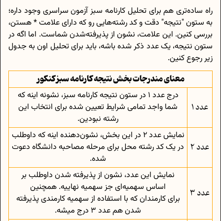
راه ساده‌تری هم برای تحلیل کارنامه سبز آزمون سراسری وجود داره؛
به ستون "نتیجه" دقت و کد رشته‌هایی رو که دارای علامت * هستن،
بررسی کنین. این علامت، نشون از پذیرفته‌شدن شماست. اما اگه در
ستون نتیجه، یک عدد ذکر شده باشه، باید برای تحلیل اون به جدول
زیر رجوع کنین.
معنای مندرجات بخش نتیجه کارنامه سبز کنکور
درج عدد 1 در ستون نتیجه کارنامه سبز، نشونه اینه که
عدد 1
شما واجد تمامی شرایط تعیین شده برای انتخاب این
رشته نبودین.
نمایش عدد 2 در این بخش، نشون‌دهنده اینه که داوطلب
عدد 2
در یک کد رشته محل برای مرحله مصاحبه دانشگاه دعوت
شده.
نمایش این عدد، نشون از پذیرفته شدن داوطلب بر
اساس سهمیه‌ای جز سهمیه نهاییه. همچنین
عدد 3
برای كارمندان كه با استفاده از سهميه كارمندی پذيرفته
شدن هم عدد 3 درج میشه.​