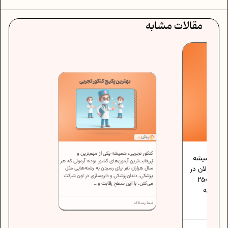
مقالات مشابه
کنکور تجربی، همیشه یکی از مهم‌ترین و
شده میشه
پُررقابت‌ترین آزمون‌های کشور بوده؛ آزمونی که هر
رگسالان در
سال هزاران نفر برای رسیدن به رشته‌هایی مثل
پزشکی، دندان‌پزشکی و داروسازی در اون شرکت
هر دقیقه می‌تونن بخونن، حدودا 200 تا 250
می‌کنن. با این سطح رقابت و...
 و همه
..
نیما رستاک