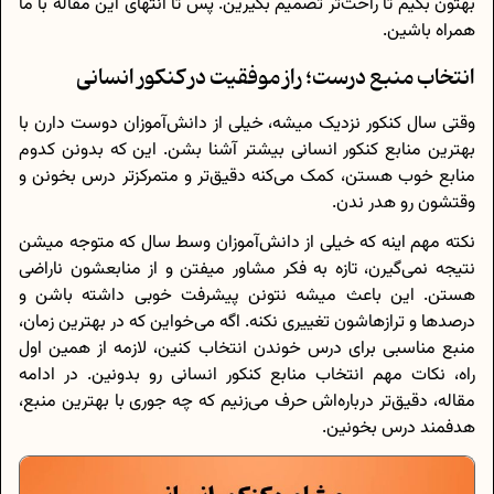
بهتون بگیم تا راحت‌تر تصمیم بگیرین. پس تا انتهای این مقاله با ما
همراه باشین.
انتخاب منبع درست؛ راز موفقیت در کنکور انسانی
وقتی سال کنکور نزدیک میشه، خیلی از دانش‌آموزان دوست دارن با
بهترین منابع کنکور انسانی بیشتر آشنا بشن. این که بدونن کدوم
منابع خوب هستن، کمک می‌کنه دقیق‌تر و متمرکزتر درس بخونن و
وقتشون رو هدر ندن.
نکته مهم اینه که خیلی‌ از دانش‌آموزان وسط سال که متوجه میشن
نتیجه نمی‌گیرن، تازه به فکر مشاور میفتن و از منابعشون ناراضی
هستن. این باعث میشه نتونن پیشرفت خوبی داشته باشن و
درصدها و ترازهاشون تغییری نکنه. اگه می‌خواین که در بهترین زمان،
منبع مناسبی برای درس خوندن انتخاب کنین، لازمه از همین اول
راه، نکات مهم انتخاب منابع کنکور انسانی رو بدونین. در ادامه
مقاله، دقیق‌تر درباره‌اش حرف می‌زنیم که چه جوری با بهترین منبع،
هدفمند درس بخونین.