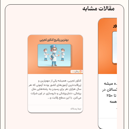
مقالات مشابه
کنکور تجربی، همیشه یکی از مهم‌ترین و
شده میشه
پُررقابت‌ترین آزمون‌های کشور بوده؛ آزمونی که هر
رگسالان در
سال هزاران نفر برای رسیدن به رشته‌هایی مثل
پزشکی، دندان‌پزشکی و داروسازی در اون شرکت
هر دقیقه می‌تونن بخونن، حدودا 200 تا 250
می‌کنن. با این سطح رقابت و...
 و همه
..
نیما رستاک