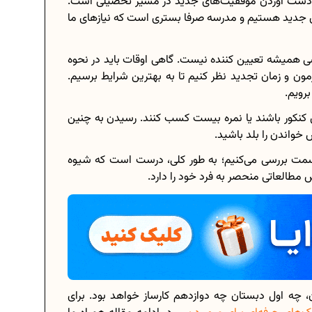
ه دست آوردن موفقیت‌های جدید در مسیر تحصیلی است.
‌های جدید هستیم و مدرسه صرفا بستری است که نیازهای ما
ی همیشه تعیین کننده نیست. گاهی اوقات باید در نحوه
برنامه‌ ریزی درسی هشتم
مون و زمان تجدید نظر کنیم تا به بهترین شرایط برسیم.
رویم.
چگونه برنامه‌ ریزی درسی کنیم؟
ی کنکور باشند یا نمره بیست کسب کنند. رسیدن به چنین
دانلود رایگان نمونه سوالات امتحانی...
واندن را بلد باشید.
سمت بررسی می‌کنیم؛ به طور کلی، درست است که شیوه
طالعاتی منحصر به فرد خود را دارد.
دانلود رایگان کتاب‌های دوازدهم...
.
اعداد صحیح، طبیعی و گویا چه اعدادی...
حذفیات کنکور انسانی 1404
ن، چه اول دبستان چه دوازدهم کارساز خواهد بود. برای