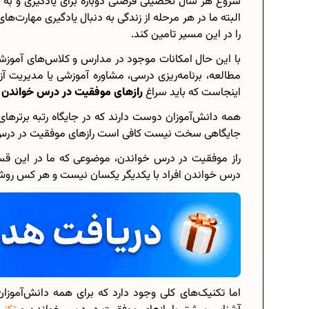
شروع هر سال تحصیلی فرصتی دوباره برای یادگیری و ب
البته ما در هر مرحله از زندگی به دنبال یادگیری مهارت
را در این مسیر تامین کند.
با این حال امکانات موجود در مدارس و کلاس‌های آموزش
برنامه‌ ریزی درسی هشتم
مطالعه، برنامه‌ریزی درسی، مشاوره آموزشی یا مدیریت آز
اینجاست که باید سراغ
رازهای موفقیت در درس خواندن
ب
چگونه برنامه‌ ریزی درسی کنیم؟
همه دانش‌آموزان دوست دارند که در جایگاه رتبه برترها
دانلود رایگان نمونه سوالات امتحانی...
جایگاهی سخت نیست کافی است رازهای موفقیت در درس خ
راز موفقیت در درس خواندن، موضوعی که ما در این ق
درس خواندن افراد با یکدیگر یکسان نیست و هر کس روش م
دانلود رایگان کتاب‌های دوازدهم...
اعداد صحیح، طبیعی و گویا چه اعدادی..
حذفیات کنکور انسانی 1404
اما تکنیک‌های کلی وجود دارد که برای همه دانش‌آموزا