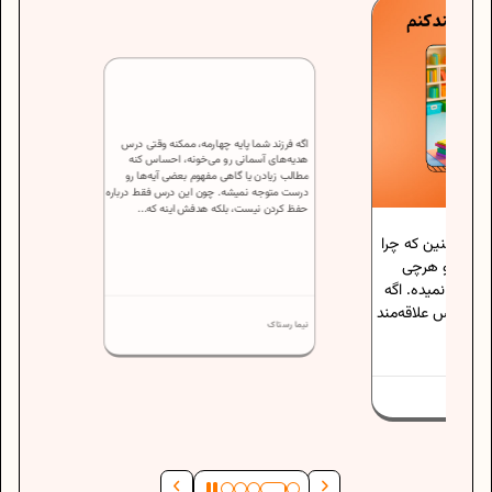
اگه فرزند شما پایه چهارمه، ممکنه وقتی درس
کنین که چرا
هدیه‌های آسمانی رو می‌خونه، احساس کنه
ه و هرچی
مطالب زیادن یا گاهی مفهوم بعضی آیه‌ها رو
درست متوجه نمیشه. چون این درس فقط درباره
 نمیده. اگه
حفظ کردن نیست، بلکه هدفش اینه که...
درس علاقه‌مند
نیما رستاک