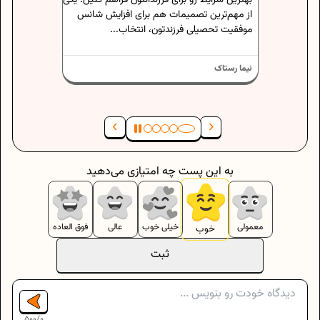
 افزایش شانس
نیما رستاک
اب...
به این پست چه امتیازی می‌دهید
معمولی
خیلی خوب
عالی
فوق العاده
خوب
ثبت
500
/
0