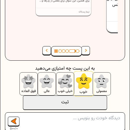
برای همین، این سوال برای بعضی از پدرها و...
ایش شانس
.
نیما رستاک
به این پست چه امتیازی می‌دهید
معمولی
خیلی خوب
عالی
فوق العاده
خوب
ثبت
500
/
0