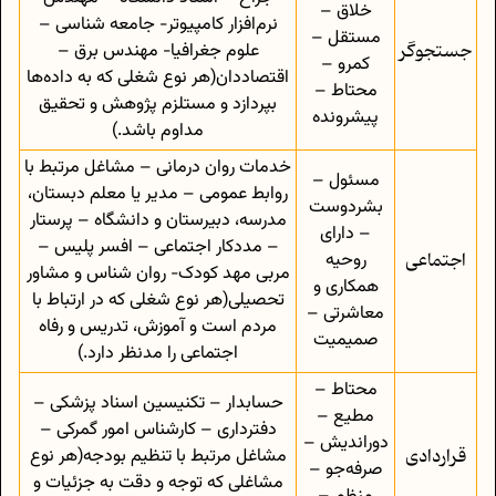
خلاق –
نرم‌افزار کامپیوتر- جامعه شناسی –
مستقل –
جستجو‌گر
علوم جغرافیا- مهندس برق –
کمرو –
اقتصاددان(هر نوع شغلی که به داده‌ها
محتاط –
بپردازد و مستلزم پژوهش و تحقیق
پیشرونده
مداوم باشد.)
خدمات روان درمانی – مشاغل مرتبط با
مسئول –
روابط عمومی – مدیر یا معلم دبستان،
بشردوست
مدرسه، دبیرستان و دانشگاه – پرستار
– دارای
– مددکار اجتماعی – افسر پلیس –
اجتماعی
روحیه
مربی مهد کودک- روان شناس و مشاور
همکاری و
تحصیلی(هر نوع شغلی که در ارتباط با
معاشرتی –
مردم است و آموزش، تدریس و رفاه
صمیمیت
اجتماعی را مدنظر دارد.)
محتاط –
حسابدار – تکنیسین اسناد پزشکی –
مطیع –
دفترداری – کارشناس امور گمرکی –
دوراندیش –
قراردادی
مشاغل مرتبط با تنظیم بودجه(هر نوع
صرفه‌جو –
مشاغلی که توجه و دقت به جزئیات و