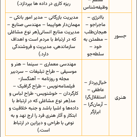
منظم –
ریزه کاری در داده ها بپردازد.)
وظیفه‌شناس
باانرژی –
مدیریت بازرگانی – مدیر امور بانکی –
ماجراجو –
مهمان‌دار هواپیما – مهندسی صنایع –
هیجان‌طلب
مدیریت منابع انسانی(هر نوع مشاغلی
جسور
– مطمئن به
که در ارتباط با مردم است و اهداف
خود –
سازماندهی، مدیریت و فروشندگی
سلطه‌جو
دارد.)
مهندسی معماری – سینما – هنر و
موسیقی – طراح تبلیغات – سردبیر
مجله و روزنامه – آهنگساز-
خیال‌پرداز –
فیلمنامه‌نویس – طراح گرافیک –
عاطفی –
کارگردان – خوشنویس- طراح لباس و
هنری
استقلال‌گرا
مد(هر نوع مشاغلی که در ارتباط با
– آرمان‌گرا –
داده‌ها و اشیا باشد و جنبه خلاقیت و
ابرازگر
ابتکار و آثار هنری فرد را ارج نهد و به
نوعی با طراحی و دیزاین در ارتباط
است.)