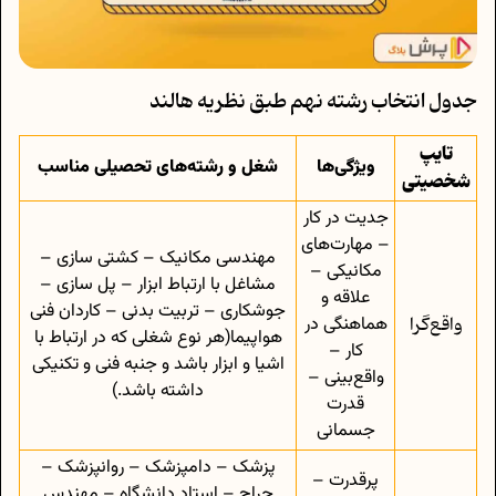
جدول انتخاب رشته نهم طبق نظریه هالند
تایپ
ویژگی‌ها
شغل و رشته‌های تحصیلی مناسب
شخصیتی
جدیت در کار
– مهارت‌های
مهندسی مکانیک – کشتی سازی –
مکانیکی –
مشاغل با ارتباط ابزار – پل سازی –
علاقه و
جوشکاری – تربیت بدنی – کاردان فنی
واقع‌گرا
هماهنگی در
هواپیما(هر نوع شغلی که در ارتباط با
کار –
اشیا و ابزار باشد و جنبه فنی و تکنیکی
واقع‌بینی –
داشته باشد.)
قدرت
جسمانی
پزشک – دامپزشک – روانپزشک –
پرقدرت –
جراح – استاد دانشگاه – مهندس