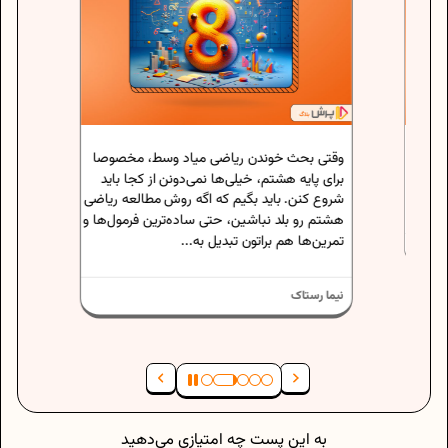
تا حالا
خودتون 
اگه دانش
حس رو ت
خصوصی، 
نوشتن
وقتی بحث خوندن ریاضی میاد وسط، مخصوصا
اعث
برای پایه هشتم، خیلی‌ها نمی‌دونن از کجا باید
ارین که
د به
شروع کنن. باید بگیم که اگه روش مطالعه ریاضی
هشتم رو بلد نباشین، حتی ساده‌ترین فرمول‌ها و
نیما رست
تمرین‌ها هم براتون تبدیل به...
نیما رستاک
به این پست چه امتیازی می‌دهید