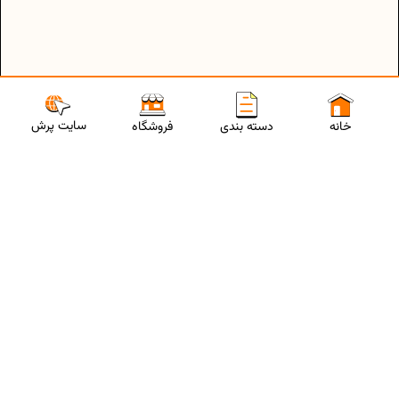
سایت پرش
خانه
دسته بندی
فروشگاه
ارتباط با مشاورین پرش
برای استفاده از تخفیفات ویژه و دریافت مشاوره تحصیلی رایگان،
شماره موبایلت رو وارد کن